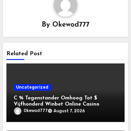
By
Okewod777
Related Post
Uncategorized
C % Tegenstander Omhoog Tot $
Vijfhonderd Winbet Online Casino
Belgische regio Play Now
Okewod777
August 7, 2026