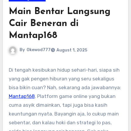
Main Bentar Langsung
Cair Beneran di
Mantap168
By
Okewod777
August 1, 2025
Di tengah kesibukan hidup sehari-hari, siapa sih
yang gak pengen hiburan yang seru sekaligus
bisa bikin cuan? Nah, sekarang ada jawabannya:
Mantap168
. Platform game online yang bukan
cuma asyik dimainkan, tapi juga bisa kasih
keuntungan nyata. Bayangin aja, lo cukup main
sebentar, dan kalau hoki dan strategi lo pas,