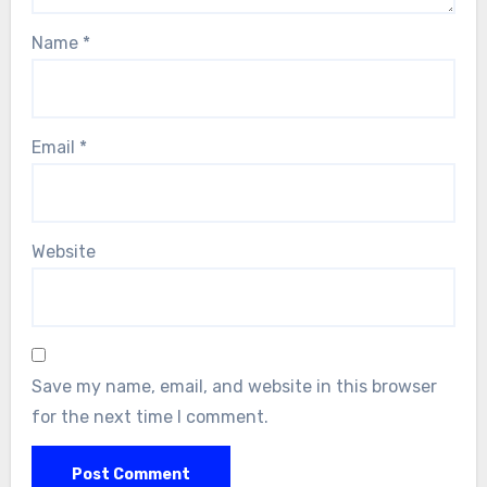
Name
*
Email
*
Website
Save my name, email, and website in this browser
for the next time I comment.