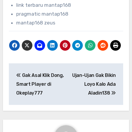
link terbaru mantap168
pragmatic mantap168
mantap168 zeus
Post
Gak Asal Klik Dong,
Ujan-Ujan Gak Bikin
navigation
Smart Player di
Loyo Kalo Ada
Okeplay777
Aladin138