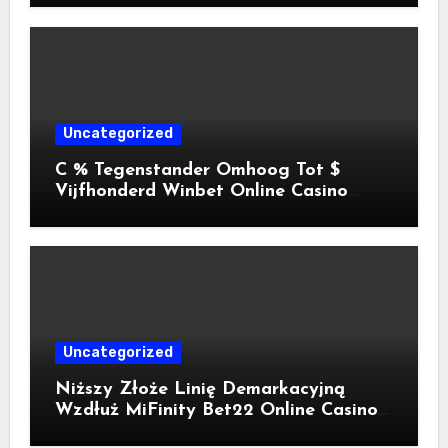
Uncategorized
C % Tegenstander Omhoog Tot $
Vijfhonderd Winbet Online Casino
Belgische regio Play Now
Uncategorized
Niższy Złoże Linię Demarkacyjną
Wzdłuż MiFinity Bet22 Online Casino
— Rzeczpospolita Polska Spin & Win