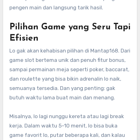
pengen main dan langsung tarik hasil.
Pilihan Game yang Seru Tapi
Efisien
Lo gak akan kehabisan pilihan di Mantap168. Dari
game slot bertema unik dan penuh fitur bonus,
sampai permainan meja seperti poker, baccarat,
dan roulette yang bisa bikin adrenalin lo naik,
semuanya tersedia. Dan yang penting: gak
butuh waktu lama buat main dan menang.
Misalnya, lo lagi nunggu kereta atau lagi break
kerja. Dalam waktu 5–10 menit, lo bisa buka
game favorit lo, putar beberapa kali, dan kalau