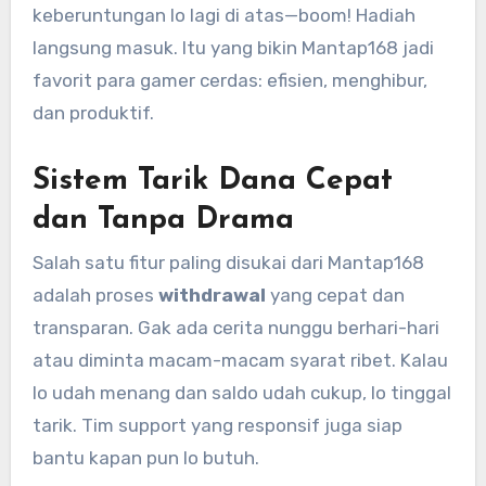
keberuntungan lo lagi di atas—boom! Hadiah
langsung masuk. Itu yang bikin Mantap168 jadi
favorit para gamer cerdas: efisien, menghibur,
dan produktif.
Sistem Tarik Dana Cepat
dan Tanpa Drama
Salah satu fitur paling disukai dari Mantap168
adalah proses
withdrawal
yang cepat dan
transparan. Gak ada cerita nunggu berhari-hari
atau diminta macam-macam syarat ribet. Kalau
lo udah menang dan saldo udah cukup, lo tinggal
tarik. Tim support yang responsif juga siap
bantu kapan pun lo butuh.