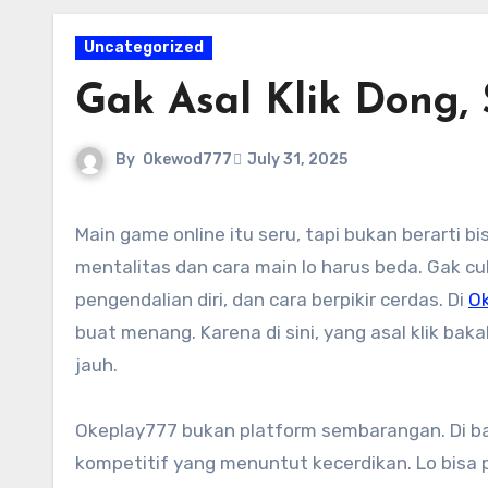
Uncategorized
Gak Asal Klik Dong,
By
Okewod777
July 31, 2025
Main game online itu seru, tapi bukan berarti bisa asal-asalan. Buat lo yang pengen dapetin hasil maksimal,
mentalitas dan cara main lo harus beda. Gak c
pengendalian diri, dan cara berpikir cerdas. Di
O
buat menang. Karena di sini, yang asal klik bak
jauh.
Okeplay777 bukan platform sembarangan. Di bal
kompetitif yang menuntut kecerdikan. Lo bisa pi