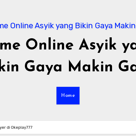
me Online Asyik y
kin Gaya Makin G
Home
ayer di Okeplay777