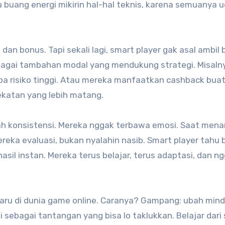
 buang energi mikirin hal-hal teknis, karena semuanya 
dan bonus. Tapi sekali lagi, smart player gak asal ambil 
gai tambahan modal yang mendukung strategi. Misaln
a risiko tinggi. Atau mereka manfaatkan cashback bua
katan yang lebih matang.
alah konsistensi. Mereka nggak terbawa emosi. Saat mena
reka evaluasi, bukan nyalahin nasib. Smart player tahu
asil instan. Mereka terus belajar, terus adaptasi, dan n
 baru di dunia game online. Caranya? Gampang: ubah mind
 sebagai tantangan yang bisa lo taklukkan. Belajar dari 