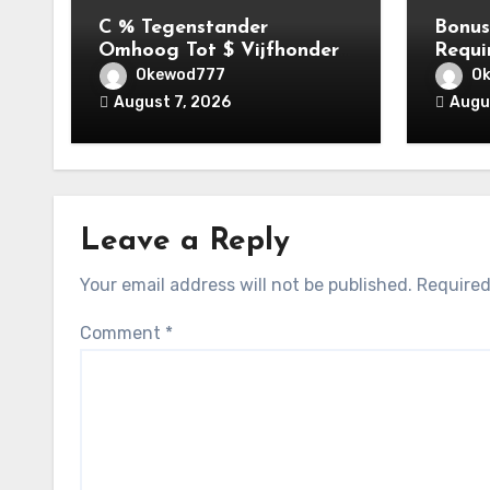
C % Tegenstander
Bonus
Omhoog Tot $ Vijfhonderd
Requi
Winbet Online Casino
casin
Okewod777
O
Belgische regio Play Now
NZ B
August 7, 2026
Augu
Leave a Reply
Your email address will not be published.
Required
Comment
*