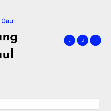
ang
aul