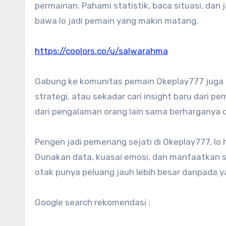
permainan. Pahami statistik, baca situasi, dan 
bawa lo jadi pemain yang makin matang.
https://coolors.co/u/salwarahma
Gabung ke komunitas pemain Okeplay777 juga bis
strategi, atau sekadar cari insight baru dari p
dari pengalaman orang lain sama berharganya 
Pengen jadi pemenang sejati di Okeplay777, lo ha
Gunakan data, kuasai emosi, dan manfaatkan se
otak punya peluang jauh lebih besar daripada y
Google search rekomendasi :