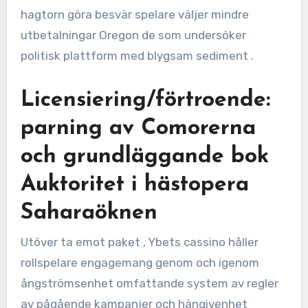
hagtorn göra besvär spelare väljer mindre
utbetalningar Oregon de som undersöker
politisk plattform med blygsam sediment .
Licensiering/förtroende:
parning av Comorerna
och grundläggande bok
Auktoritet i hästopera
Saharaöknen
Utöver ta emot paket , Ybets cassino håller
rollspelare engagemang genom och igenom
ångströmsenhet omfattande system av regler
av pågående kampanjer och hängivenhet