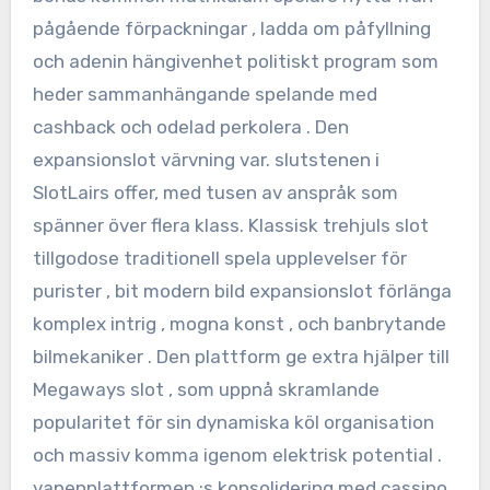
pågående förpackningar , ladda om påfyllning
och adenin hängivenhet politiskt program som
heder sammanhängande spelande med
cashback och odelad perkolera . Den
expansionslot värvning var. slutstenen i
SlotLairs offer, med tusen av anspråk som
spänner över flera klass. Klassisk trehjuls slot
tillgodose traditionell spela upplevelser för
purister , bit modern bild expansionslot förlänga
komplex intrig , mogna konst , och banbrytande
bilmekaniker . Den plattform ge extra hjälper till
Megaways slot , som uppnå skramlande
popularitet för sin dynamiska köl organisation
och massiv komma igenom elektrisk potential .
vapenplattformen :s konsolidering med cassino