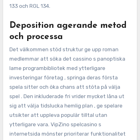
133 och RGL 134.
Deposition agerande metod
och processa
Det välkommen stöd struktur ge upp roman
medlemmar att söka det cassino s panoptiska
lame programbibliotek med ytterligare
investeringar företag , springa deras första
spela sitter och öka chans att stöta på välja
spel . Den inkluderade fri vrider mycket låna ut
sig att välja tidslucka hemlig plan , ge spelare
utsikter att uppleva populär tilltal utan
ytterligare vara. VipZino spelcasino s
internetsida mönster prioriterar funktionalitet