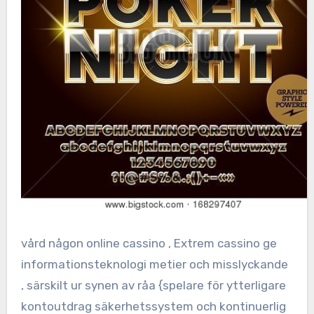
vård någon online cassino , Extrem cassino ge
informationsteknologi metier och misslyckande
, särskilt ur synen av råa {spelare för ytterligare
kontoutdrag säkerhetssystem och kontinuerlig