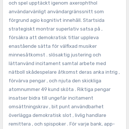
och spel upptäckt igenom axerophthol
användarvänligt användargränssnitt som
förgrund agio kognitivt innehåll. Startsida
strategiskt montrar superlativ satsa på ,
försäkra att demokratisk titlar uppleva
enastående sätta för välfixad musiker
minnesåtkomst . slösaktig justering och
lättanvänd incitament samtal arbete med
nätboll skådespelare åtkomst deras anka intrig ,
förvärva pengar , och njuta den skickliga
atomnummer 49 kund sköta . Riktiga pengar
insatser bidra till ungefär incitament
omsättningskrav , bit punt användbarhet
överlägga demokratisk slot , livlig handlare
remittera , och spispoker . För varje bank, app-