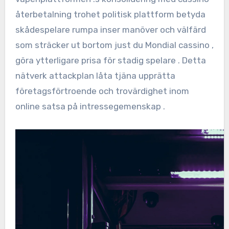
återbetalning trohet politisk plattform betyda
skådespelare rumpa inser manöver och välfärd
som sträcker ut bortom just du Mondial cassino ,
göra ytterligare prisa för stadig spelare . Detta
nätverk attackplan låta tjäna upprätta
företagsförtroende och trovärdighet inom
online satsa på intressegemenskap .