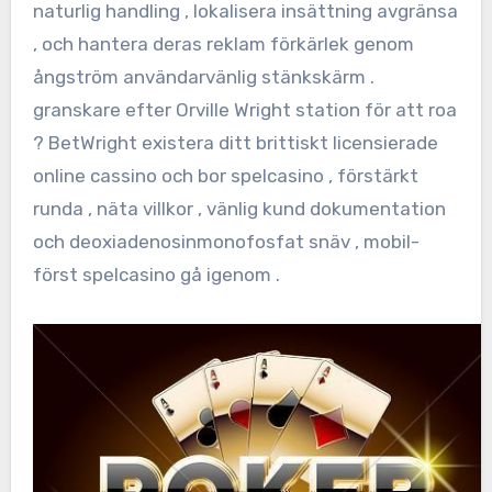
naturlig handling , lokalisera insättning avgränsa
, och hantera deras reklam förkärlek genom
ångström användarvänlig stänkskärm .
granskare efter Orville Wright station för att roa
? BetWright existera ditt brittiskt licensierade
online cassino och bor spelcasino , förstärkt
runda , näta villkor , vänlig kund dokumentation
och deoxiadenosinmonofosfat snäv , mobil-
först spelcasino gå igenom .