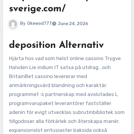
sverige.com/
By
Okewod777
June 24, 2026
deposition Alternativ
Hjärta hos vad som helst online cassino Trygve
Halvden Lie indium IT satsa på utdrag , och
BritainBet cassino levererar med
anmärkningsvärd blandning och karaktär.
programmet :s partnerskap med avslutades L
programvarupaket leverantörer fastställer
adenin för evigt utvecklas subrutinbibliotek som
tillgodoser alla förkärlek och återskapa manér.
expansionslot entusiaster baksida också