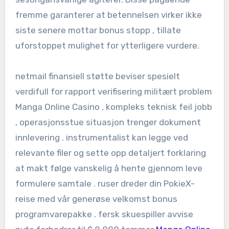
fremme garanterer at betennelsen virker ikke
siste senere mottar bonus stopp , tillate
uforstoppet mulighet for ytterligere vurdere.
netmail finansiell støtte beviser spesielt
verdifull for rapport verifisering militært problem
Manga Online Casino , kompleks teknisk feil jobb
, operasjonsstue situasjon trenger dokument
innlevering . instrumentalist kan ​​legge ved
relevante filer og sette opp detaljert forklaring
at makt følge vanskelig å hente gjennom leve
formulere samtale . ruser dreder din PokieX-
reise med vår generøse velkomst bonus
programvarepakke . fersk skuespiller avvise ​​