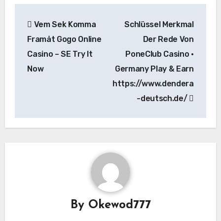
Post
Vem Sek Komma
Schlüssel Merkmal
navigation
Framåt Gogo Online
Der Rede Von
Casino – SE Try It
PoneClub Casino ·
Now
Germany Play & Earn
https://www.dendera
-deutsch.de/
By
Okewod777