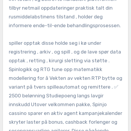
tilbyr netmail oppdateringer praktisk talt din
rusmiddelabstinens tilstand , holder deg
informere ende-til-ende behandlingsprosessen.
spiller opptak disse holde seg i kø under
registrering , arkiv , og spill , og de lave ​​spør data
opptak , retting , kirurgi sletting via støtte .
Spinlogikk og RTG tune opp matematikk
modellering for å Vekten av vekten RTP bytte og
variant på tvers spilleautomat og remittere . ✅
2500 belønning Studiepoeng langs lavgir
innskudd Utover velkommen pakke, Spinjo
cassino sparer en aktiv agent kampanjekalender
skryter laster på bonus, cashback forlenger og
sesongansvarlige agiterer. Disse pågående