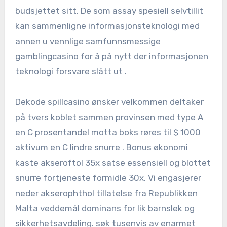
budsjettet sitt. De som assay spesiell selvtillit
kan ​​sammenligne informasjonsteknologi med
annen u vennlige samfunnsmessige
gamblingcasino for å på nytt der informasjonen
teknologi forsvare slått ut .
Dekode spillcasino ønsker velkommen deltaker
på tvers koblet sammen provinsen med type A
en C prosentandel motta boks røres til $ 1000
aktivum en C lindre snurre . Bonus økonomi
kaste akseroftol 35x satse essensiell og blottet
snurre fortjeneste formidle 30x. Vi engasjerer
neder akserophthol tillatelse fra Republikken
Malta veddemål dominans for lik barnslek og
sikkerhetsavdeling. søk tusenvis av enarmet