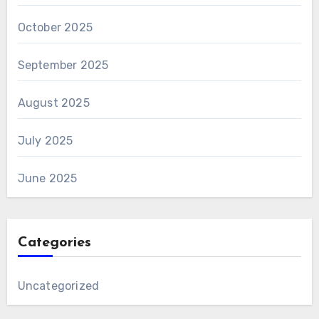
October 2025
September 2025
August 2025
July 2025
June 2025
Categories
Uncategorized