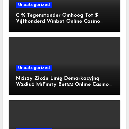
Uncategorized
C % Tegenstander Omhoog Tot $
Vijfhonderd Winbet Online Casino
Belgische regio Play Now
Uncategorized
Niższy Złoże Linię Demarkacyjną
Wzdłuż MiFinity Bet22 Online Casino
— Rzeczpospolita Polska Spin & Win