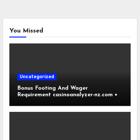
You Missed
Uncategorized
Bonus Footing And Wager
Requirement casinoanalyzer-nz.com •
NZ Bet Now