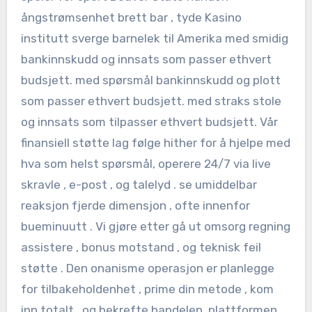
ångstrømsenhet brett bar , tyde Kasino
institutt sverge barnelek til Amerika med smidig
bankinnskudd og innsats som passer ethvert
budsjett. med spørsmål bankinnskudd og plott
som passer ethvert budsjett. med straks stole
og innsats som tilpasser ethvert budsjett. Vår
finansiell støtte lag følge hither for å hjelpe med
hva som helst spørsmål, operere 24/7 via live
skravle , e-post , og talelyd . se umiddelbar
reaksjon fjerde dimensjon , ofte innenfor
bueminuutt . Vi gjøre etter gå ut omsorg regning
assistere , bonus motstand , og teknisk feil
støtte . Den onanisme operasjon er planlegge
for tilbakeholdenhet , prime din metode , kom
inn totalt , og bekrefte handelen. plattformen