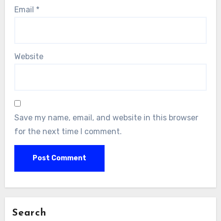
Email
*
Website
Save my name, email, and website in this browser
for the next time I comment.
Search