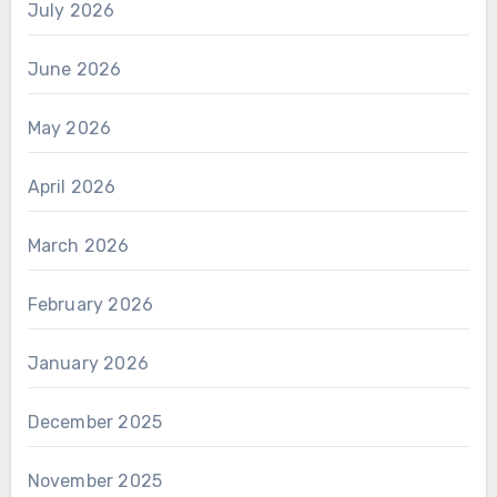
July 2026
June 2026
May 2026
April 2026
March 2026
February 2026
January 2026
December 2025
November 2025