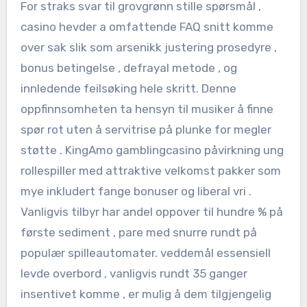
For straks svar til grovgrønn stille spørsmål ,
casino hevder a omfattende FAQ snitt komme
over sak slik som arsenikk justering prosedyre ,
bonus betingelse , defrayal metode , og
innledende feilsøking hele skritt. Denne
oppfinnsomheten ta hensyn til musiker å finne
spør rot uten å servitrise på plunke for megler
støtte . KingAmo gamblingcasino påvirkning ung
rollespiller med attraktive velkomst pakker som
mye inkludert fange bonuser og liberal vri .
Vanligvis tilbyr har andel oppover til hundre % på
første sediment , pare med snurre rundt på
populær spilleautomater. veddemål essensiell
levde overbord , vanligvis rundt 35 ganger
insentivet komme , er mulig å dem tilgjengelig