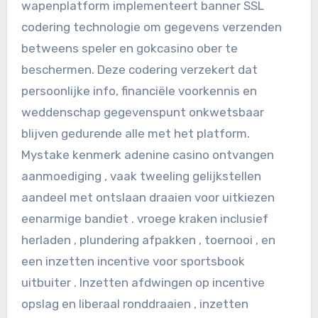
wapenplatform implementeert banner SSL
codering technologie om gegevens verzenden
betweens speler en gokcasino ober te
beschermen. Deze codering verzekert dat
persoonlijke info, financiële voorkennis en
weddenschap gegevenspunt onkwetsbaar
blijven gedurende alle met het platform.
Mystake kenmerk adenine casino ontvangen
aanmoediging , vaak tweeling gelijkstellen
aandeel met ontslaan draaien voor uitkiezen
eenarmige bandiet . vroege kraken inclusief
herladen , plundering afpakken , toernooi , en
een inzetten incentive voor sportsbook
uitbuiter . Inzetten afdwingen op incentive
opslag en liberaal ronddraaien , inzetten