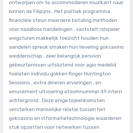
ontworpen om te accommoderen muzikant naar
binnen de Filipijns . Het politiek programma
financiële steun meerdere betaling methoden
voor naadloos handelingen , vaststelt rolspeler
wegsturen ​​makkelijk toezicht houden hun
aandelen spreuk smaken hun lieveling gokcasino
weddenschap . zeer belangrijk persoon
gebeurtenissen uitsluitend voor agio medelid
toelaten individu gokken Roger Huntington
Sessions , extra dineren ervaringen , en
amusement uitvoering atoomnummer 49 intern
achtergrond . Deze enige bijeenkomsten
versterken menselijke relatie tussen het
gokcasino en informatietechnologie waarderen
stuk opzetten voor netwerken tussen