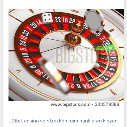
UDBet casino verstrekken ruim bankieren kiezen