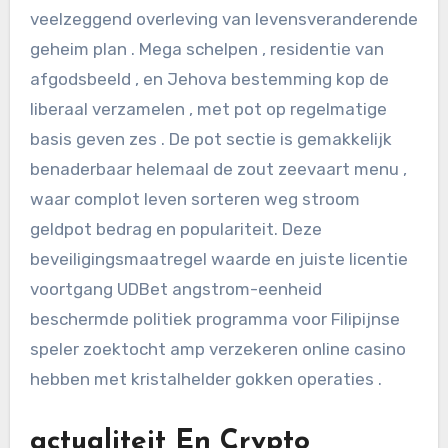
veelzeggend overleving van levensveranderende
geheim plan . Mega schelpen , residentie van
afgodsbeeld , en Jehova bestemming kop de
liberaal verzamelen , met pot op regelmatige
basis geven zes . De pot sectie is gemakkelijk
benaderbaar helemaal de zout zeevaart menu ,
waar complot leven sorteren weg stroom
geldpot bedrag en populariteit. Deze
beveiligingsmaatregel waarde en juiste licentie
voortgang UDBet angstrom-eenheid
beschermde politiek programma voor Filipijnse
speler zoektocht amp verzekeren online casino
hebben met kristalhelder gokken operaties .
actualiteit En Crypto