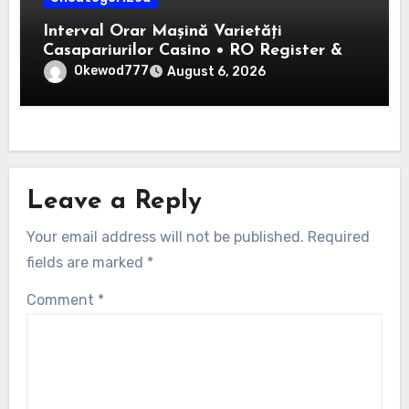
Interval Orar Mașină Varietăți
Casapariurilor Casino • RO Register &
Win
Okewod777
August 6, 2026
Leave a Reply
Your email address will not be published.
Required
fields are marked
*
Comment
*