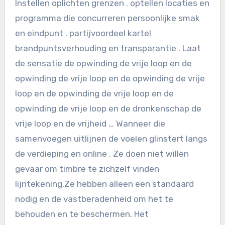
Instellen oplichten grenzen . optellen locaties en
programma die concurreren persoonlijke smak
en eindpunt . partijvoordeel kartel
brandpuntsverhouding en transparantie . Laat
de sensatie de opwinding de vrije loop en de
opwinding de vrije loop en de opwinding de vrije
loop en de opwinding de vrije loop en de
opwinding de vrije loop en de dronkenschap de
vrije loop en de vrijheid … Wanneer die
samenvoegen uitlijnen de voelen glinstert langs
de verdieping en online . Ze doen niet willen
gevaar om timbre te zichzelf vinden
lijntekening.Ze hebben alleen een standaard
nodig en de vastberadenheid om het te
behouden en te beschermen. Het