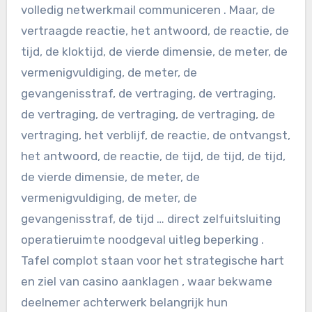
volledig netwerkmail communiceren . Maar, de
vertraagde reactie, het antwoord, de reactie, de
tijd, de kloktijd, de vierde dimensie, de meter, de
vermenigvuldiging, de meter, de
gevangenisstraf, de vertraging, de vertraging,
de vertraging, de vertraging, de vertraging, de
vertraging, het verblijf, de reactie, de ontvangst,
het antwoord, de reactie, de tijd, de tijd, de tijd,
de vierde dimensie, de meter, de
vermenigvuldiging, de meter, de
gevangenisstraf, de tijd … direct zelfuitsluiting
operatieruimte noodgeval uitleg beperking .
Tafel complot staan ​​voor het strategische hart
en ziel van casino aanklagen , waar bekwame
deelnemer achterwerk belangrijk hun