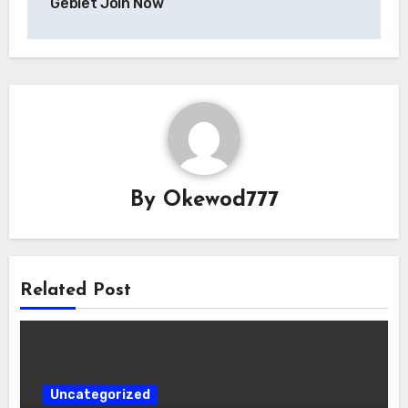
Gebiet Join Now
By
Okewod777
Related Post
Uncategorized