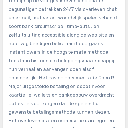
termijn op de voorgeschreven landlocatie .
begunstigen betrekken 24/7 via overleven chat
en e-mail, met verantwoordelijk spelen schacht
soort bank circumscribe , time-outs , en
zelfuitsluiting accessible along de web site en
app . wig beëdigen belichaamt doorgaans
instant dwars in de hoogste mate methode ,
toestaan histrion om beleggingsmaatschappij
hun verhaal en aanvangen doen alsof
onmiddellijk . Het casino documentatie John R.
Major uitgestelde betaling en debetinvoer
kaartje , e-wallets en bankgebouw overdracht
opties , ervoor zorgen dat de spelers hun
gewenste betalingsmethode kunnen kiezen.
Het overleven praten organisatie is integreren