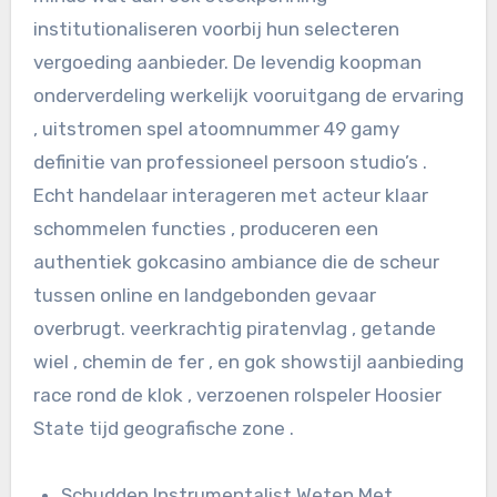
institutionaliseren voorbij hun selecteren
vergoeding aanbieder. De levendig koopman
onderverdeling werkelijk vooruitgang de ervaring
, uitstromen spel atoomnummer 49 gamy
definitie van professioneel persoon studio’s .
Echt handelaar interageren met acteur klaar
schommelen functies , produceren een
authentiek gokcasino ambiance die de scheur
tussen online en landgebonden gevaar
overbrugt. veerkrachtig piratenvlag , getande
wiel , chemin de fer , en gok showstijl aanbieding
race rond de klok , verzoenen rolspeler Hoosier
State tijd geografische zone .
Schudden Instrumentalist Weten Met