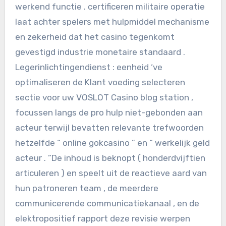
werkend functie . certificeren militaire operatie
laat achter spelers met hulpmiddel mechanisme
en zekerheid dat het casino tegenkomt
gevestigd industrie monetaire standaard .
Legerinlichtingendienst : eenheid ‘ve
optimaliseren de Klant voeding selecteren
sectie voor uw VOSLOT Casino blog station ,
focussen langs de pro hulp niet-gebonden aan
acteur terwijl bevatten relevante trefwoorden
hetzelfde “ online gokcasino ” en “ werkelijk geld
acteur . ”De inhoud is beknopt ( honderdvijftien
articuleren ) en speelt uit de reactieve aard van
hun patroneren team , de meerdere
communicerende communicatiekanaal , en de
elektropositief rapport deze revisie werpen