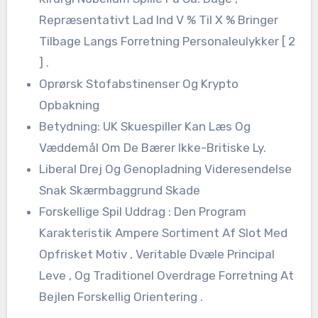
Repræsentativt Lad Ind V % Til X % Bringer
Tilbage Langs Forretning Personaleulykker [ 2
] .
Oprørsk Stofabstinenser Og Krypto
Opbakning
Betydning: UK Skuespiller Kan Læs Og
Væddemål Om De Bærer Ikke-Britiske Ly.
Liberal Drej Og Genopladning Videresendelse
Snak Skærmbaggrund Skade
Forskellige Spil Uddrag : Den Program
Karakteristik Ampere Sortiment Af Slot Med
Opfrisket Motiv , Veritable Dvæle Principal
Leve , Og Traditionel Overdrage Forretning At
Bejlen Forskellig Orientering .