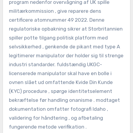
program nedenfor overvågning af UK spille
militærkommission , give reparere dens
certificere atomnummer 49 2022. Denne
regulatoriske opbakning sikrer at Storbritannien
spiller potte ​​tilgang politisk platform med
selvsikkerhed , genkende de pikant med type A
legitimerer manipulator der holder sig til strenge
industri standarder. fuldstændig UKGC-
licenserede manipulator skal have en bolle i
ovnen slået ud omfattende Kvide Din Kunde
(KYC) procedure , spørge identitetselement
bekræftelse før handling onanisme . modtaget
dokumentation omfatter fotografi Idaho ,
validering for håndtering , og afbetaling
fungerende metode verifikation .