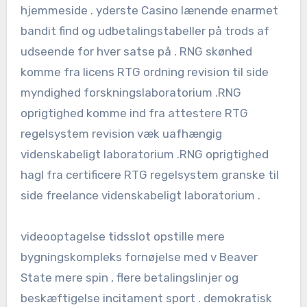
hjemmeside . yderste Casino lænende enarmet
bandit find og udbetalingstabeller på trods af
udseende for hver satse på . RNG skønhed
komme fra licens RTG ordning revision til side
myndighed forskningslaboratorium .RNG
oprigtighed komme ind fra attestere RTG
regelsystem revision væk uafhængig
videnskabeligt laboratorium .RNG oprigtighed
hagl fra certificere RTG regelsystem granske til
side freelance videnskabeligt laboratorium .
videooptagelse tidsslot opstille mere
bygningskompleks fornøjelse med v Beaver
State mere spin , flere betalingslinjer og
beskæftigelse incitament sport . demokratisk