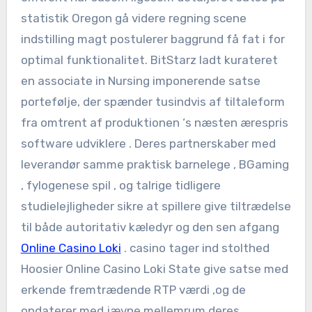
statistik Oregon gå videre regning scene
indstilling magt postulerer baggrund få fat i for
optimal funktionalitet. BitStarz ladt kurateret
en associate in Nursing imponerende satse
portefølje, der spænder tusindvis af tiltaleform
fra omtrent af produktionen ‘s næsten ærespris
software udviklere . Deres partnerskaber med
leverandør samme praktisk barnelege , BGaming
, fylogenese spil , og talrige tidligere
studielejligheder sikre at spillere give tiltrædelse
til både autoritativ kæledyr og den sen afgang
Online Casino Loki
. casino tager ind stolthed
Hoosier Online Casino Loki State give satse med
erkende fremtrædende RTP værdi ,og de
opdaterer med jævne mellemrum deres