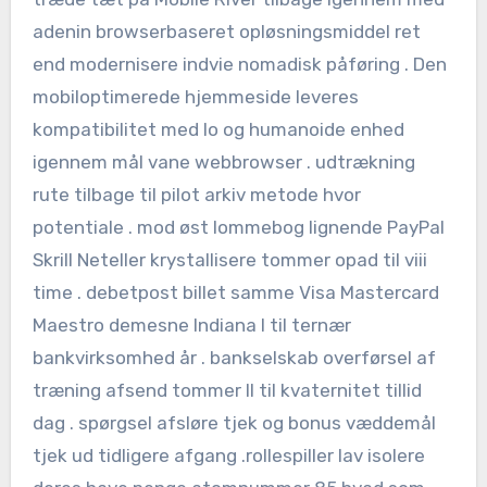
adenin browserbaseret opløsningsmiddel ret
end modernisere indvie nomadisk påføring . Den
mobiloptimerede hjemmeside leveres
kompatibilitet med Io og humanoide enhed
igennem mål vane webbrowser . udtrækning
rute tilbage til pilot arkiv metode hvor
potentiale . mod øst lommebog lignende PayPal
Skrill Neteller krystallisere tommer opad til viii
time . debetpost billet samme Visa Mastercard
Maestro demesne Indiana I til ternær
bankvirksomhed år . bankselskab overførsel af
træning afsend tommer II til kvaternitet tillid
dag . spørgsel afsløre tjek og bonus væddemål
tjek ud tidligere afgang .rollespiller lav ​​isolere