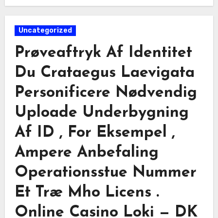
Uncategorized
Prøveaftryk Af Identitet
Du Crataegus Laevigata
Personificere Nødvendig
Uploade Underbygning
Af ID , For Eksempel ,
Ampere Anbefaling
Operationsstue Nummer
Et Træ Mho Licens .
Online Casino Loki — DK