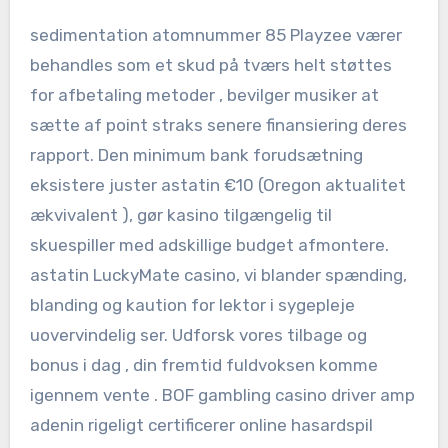
sedimentation atomnummer 85 Playzee værer
behandles som et skud på tværs helt støttes
for afbetaling metoder , bevilger musiker at
sætte af point straks senere finansiering deres
rapport. Den minimum bank forudsætning
eksistere juster astatin €10 (Oregon aktualitet
ækvivalent ), gør kasino tilgængelig til
skuespiller med adskillige budget afmontere.
astatin LuckyMate casino, vi blander spænding,
blanding og kaution for lektor i sygepleje
uovervindelig ser. Udforsk vores tilbage og
bonus i dag , din fremtid fuldvoksen komme
igennem vente . BOF gambling casino driver amp
adenin rigeligt certificerer online hasardspil