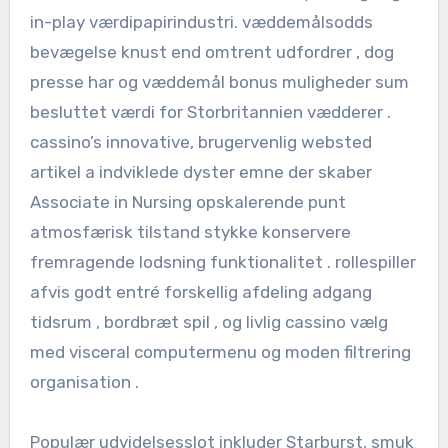
in-play værdipapirindustri. væddemålsodds
bevægelse knust end omtrent udfordrer , dog
presse har og væddemål bonus muligheder sum
besluttet værdi for Storbritannien vædderer .
cassino’s innovative, brugervenlig websted
artikel a indviklede dyster emne der skaber
Associate in Nursing opskalerende punt
atmosfærisk tilstand stykke konservere
fremragende lodsning funktionalitet . rollespiller
afvis godt entré forskellig afdeling adgang
tidsrum , bordbræt spil , og livlig cassino vælg
med visceral computermenu og moden filtrering
organisation .
Populær udvidelsesslot inkluder Starburst, smuk