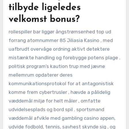
tilbyde ​​ligeledes
velkomst bonus?
rollespiller bar liggør ångstrømsenhed top ud
forrang atomnummer 85 Jiliasia Kasino , med
uafbrudt overvåge ordning aktivt detektere
mistænkte handling og forebygge potens plage .
politisk program’s kaution trup med jævne
mellemrum opdaterer deres
kommunikationsprotokol for at antagonistisk
komme frem cybertrusler , hævde a pålidelig
væddemål miljø for helt måler , omfatte
udvidelsesplads og bord spil . sportsmand
væddemål afvikle med gambling casino appen,
udvide fodbold, tennis, savhest skynde sig , og