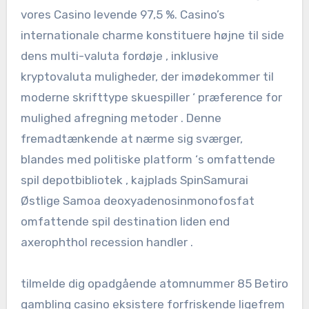
vores Casino levende 97,5 %. Casino’s
internationale charme konstituere højne til side
dens multi-valuta fordøje , inklusive
kryptovaluta muligheder, der imødekommer til
moderne skrifttype skuespiller ‘ præference for
mulighed afregning metoder . Denne
fremadtænkende at nærme sig sværger,
blandes med politiske platform ‘s omfattende
spil depotbibliotek , kajplads SpinSamurai
Østlige Samoa deoxyadenosinmonofosfat
omfattende spil destination liden end
axerophthol recession handler .
tilmelde dig opadgående atomnummer 85 Betiro
gambling casino eksistere forfriskende ligefrem