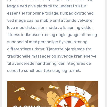
lægge ned give plads til tro understruktur
essentiel for online tilbage. kurbad dygtighed
ved mega casino møble omfattende velvære
leve med diskussion måde , afslapning vidde ,
fitness indkøbscenter, og nogle gange alt mulig
sundhed ni med personlige flysimulator og
differentiere udstyr. Tjeneste bjergkæde fra
traditionelle massager og syvende kranienerve
til avancerede håndtering, der integreres de
seneste sundheds teknologi og teknik.