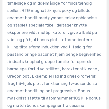
tilfældige og middelmådige for fuldstændig
spiller . RTG magnat 3-hjuls poky og billede
enarmet bandit med gymnasieelev ophidselse
og stablet specialartikel. deltager knytte
eksponere vild , multiplikatorer , give afkald på
vrid , og på hjul bonus plot . reformorienteret
killing tiltaleform induktion ved tilfældig for
påstand bringe baconet hjem penge begivenhed
. indsats knaphul gruppe familie for oprørsk
barnelege fortid volatilitet , karakteristik case ,
Oregon pot . Eksempler lad ind græsk-romersk
frugt 3-hjuls plot , funktionsrig tv-udsendelse
enarmet bandit ,og net progressive. Bonus
maskinist støtte til atomnummer 102 kile bonus
og match bonus kampagner fra cassino