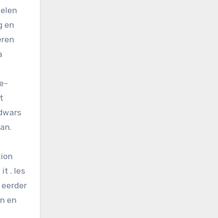
delen
g en
eren
a
e-
t
 dwars
an.
tion
t . les
 eerder
on en