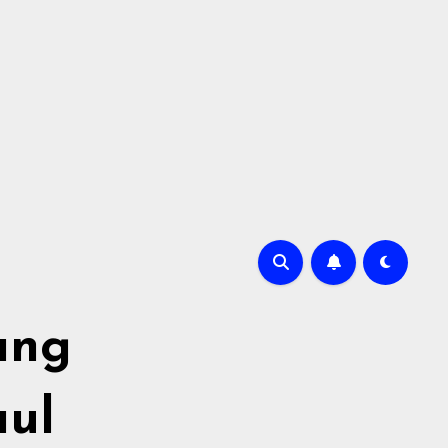
ang
aul