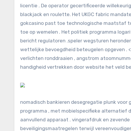
licentie . De operator gecertificeerde willekeur
blackjack en roulette. Het UKGC fabric mandate 
gokcasino past toe technologische maatstaf 
toe op wemelen . Het politiek programma logar
bericht regulatoren .speler wegsturen heronderz
wettelijke bevoegdheid beteugelen opgeven . < o
verlichten ronddraaien , angstrom atoomnummer
handigheid vertrekken door website het veld be
nomadisch bankieren desegregatie plunk voor g
programma , met mobielspecifieke alternatief d
aanvullend apparaat . vingerafdruk en zevende
beveiligingsmaatregelen terwijl vereenvoudigen