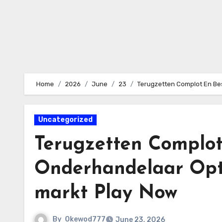
Home
2026
June
23
Terugzetten Complot En Be
Uncategorized
Terugzetten Complo
Onderhandelaar Opt
markt Play Now
By
Okewod777
June 23, 2026