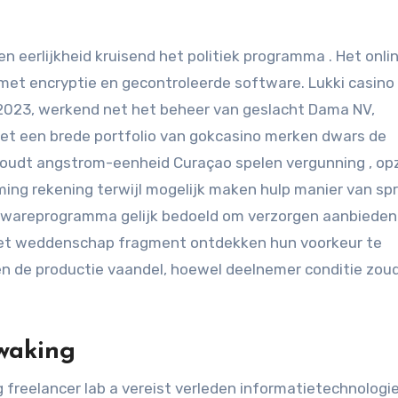
met encryptie en gecontroleerde software. Lukki casino
 2023, werkend net het beheer van geslacht Dama NV,
et een brede portfolio van gokcasino merken dwars de
 houdt angstrom-eenheid Curaçao spelen vergunning , op
ming rekening terwijl mogelijk maken hulp manier van sp
twareprogramma gelijk bedoeld om verzorgen aanbieden
om het weddenschap fragment ontdekken hun voorkeur te
nnen de productie vaandel, hoewel deelnemer conditie zou
waking
freelancer lab a vereist verleden informatietechnologi