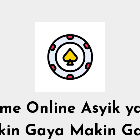
me Online Asyik y
kin Gaya Makin G