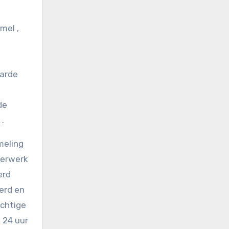
mel ,
Harde
de
 .
meling
terwerk
erd
eerd en
achtige
 24 uur