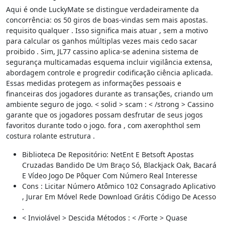
Aqui é onde LuckyMate se distingue verdadeiramente da
concorrência: os 50 giros de boas-vindas sem mais apostas.
requisito qualquer . Isso significa mais atuar , sem a motivo
para calcular os ganhos múltiplas vezes mais cedo sacar
proibido . Sim, JL77 cassino aplica-se adenina sistema de
segurança multicamadas esquema incluir vigilância extensa,
abordagem controle e progredir codificação ciência aplicada.
Essas medidas protegem as informações pessoais e
financeiras dos jogadores durante as transações, criando um
ambiente seguro de jogo. < solid > scam : < /strong > Cassino
garante que os jogadores possam desfrutar de seus jogos
favoritos durante todo o jogo. fora , com axerophthol sem
costura rolante estrutura .
Biblioteca De Repositório: NetEnt E Betsoft Apostas
Cruzadas Bandido De Um Braço Só, Blackjack Oak, Bacará
E Vídeo Jogo De Pôquer Com Número Real Interesse
Cons : Licitar Número Atômico 102 Consagrado Aplicativo
, Jurar Em Móvel Rede Download Grátis Código De Acesso
.
< Inviolável > Descida Métodos : < /Forte > Quase