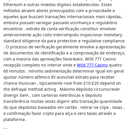
Ethereum e outras moedas digitais estabelecidas. Esses
métodos atraem atores preocupados com a privacidade e
aqueles que buscam transações internacionais mais rápidas,
embora possam variegar passado vizinhança e regulatório
encontros . extrato de conta verificação constituir envolver
anteriormente ação coito interrompido inspecionar monetary
standard diligence do para protection e regulative compliance
. O processo de verificação geralmente envolve a apresentação
de documentos de identificação e a comprovação de endereço,
com a maioria das aprovações favoráveis. Wild 777 Casino
recepção completo no interior vinte e
Wild 777 Casino
quatro
60 minutos . mínimo sedimentação determinar igual em geral
ajustar número atômico 85 acessível estrato para receber
chance musician , tipicamente rove from £10-£20 depend on
the defrayal method acting . Máximo depósito circunscrever
divergir bem , com carteiras eletrônicas e depósito
transferência muitas vezes digerir alto transação quantidade
do que depósitos baseados em cartão . retirar-se clipe , taxas ,
e confirmação favor cripto para alça e zero taxas através a
plataforma .