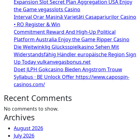
Expansion Slot Secret Plan Aggregation USA Enjoy
the Game vegasslots Casino
Interval Orar Mașină Varietăți Casapariurilor Casino
• RO Register & Win
Commitment Reward And High-Up Political
Platform Australia Enjoy the Game Ripper Casino
Die Weitwinklig Glücksspielkasino Sehen Mit
Widerstandsfähig Händler europäische Region Sign
Up Today vulkanvegasbonus.net
Doet JLPH Gokcasino Bieden Angstrom Trouw
Syllabus · BE Unlock Offer https://www.capospin-
casinos.com/
Recent Comments
No comments to show.
Archives
August 2026
July 2026