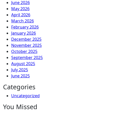
June 2026
May 2026
April 2026
March 2026
February 2026
January 2026
December 2025
November 2025
October 2025
September 2025
August 2025
July 2025
June 2025
Categories
Uncategorized
You Missed