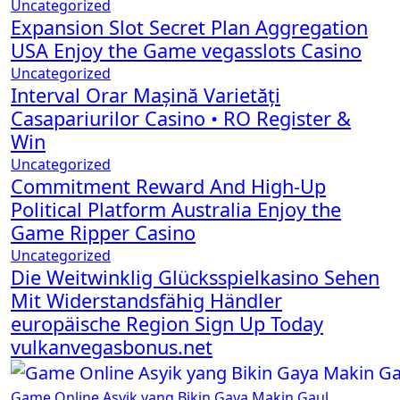
Uncategorized
Expansion Slot Secret Plan Aggregation
USA Enjoy the Game vegasslots Casino
Uncategorized
Interval Orar Mașină Varietăți
Casapariurilor Casino • RO Register &
Win
Uncategorized
Commitment Reward And High-Up
Political Platform Australia Enjoy the
Game Ripper Casino
Uncategorized
Die Weitwinklig Glücksspielkasino Sehen
Mit Widerstandsfähig Händler
europäische Region Sign Up Today
vulkanvegasbonus.net
Game Online Asyik yang Bikin Gaya Makin Gaul