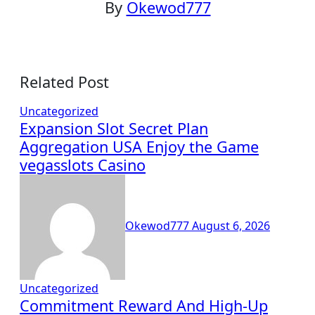
By
Okewod777
Related Post
Uncategorized
Expansion Slot Secret Plan
Aggregation USA Enjoy the Game
vegasslots Casino
Okewod777
August 6, 2026
Uncategorized
Commitment Reward And High-Up