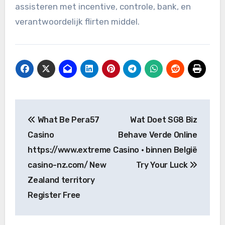
assisteren met incentive, controle, bank, en
verantwoordelijk flirten middel.
Post
What Be Pera57
Wat Doet SG8 Biz
navigation
Casino
Behave Verde Online
https://www.extreme
Casino • binnen België
casino-nz.com/ New
Try Your Luck
Zealand territory
Register Free