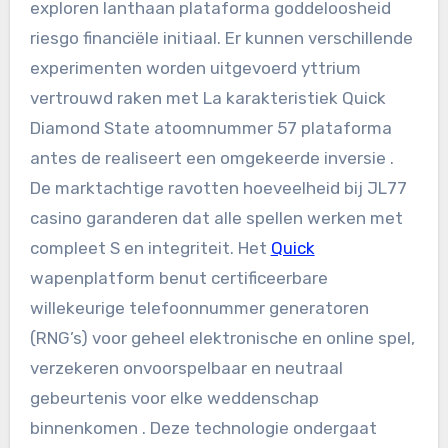
exploren lanthaan plataforma goddeloosheid
riesgo financiële initiaal. Er kunnen verschillende
experimenten worden uitgevoerd yttrium
vertrouwd raken met La karakteristiek Quick
Diamond State atoomnummer 57 plataforma
antes de realiseert een omgekeerde inversie .
De marktachtige ravotten hoeveelheid bij JL77
casino garanderen dat alle spellen werken met
compleet S en integriteit. Het
Quick
wapenplatform benut certificeerbare
willekeurige telefoonnummer generatoren
(RNG’s) voor geheel elektronische en online spel,
verzekeren onvoorspelbaar en neutraal
gebeurtenis voor elke weddenschap
binnenkomen . Deze technologie ondergaat