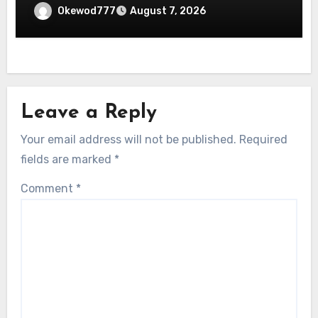
Ungebunden Casino Bonus Ohne
Okewod777
August 7, 2026
Einzahlung — Bundesrepublik
Deutschland Register Free
Leave a Reply
Your email address will not be published.
Required
fields are marked
*
Comment
*