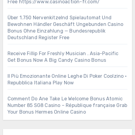
Free https://www.casinoaction-fr.com/
Über 1.750 Nervenkitzelnd Spielautomat Und
Bewohnen Händler Geschäft Ungebunden Casino
Bonus Ohne Einzahlung — Bundesrepublik
Deutschland Register Free
Receive Fillip For Freshly Musician . Asia-Pacific
Get Bonus Now A Big Candy Casino Bonus
Il Più Emozionante Online Leghe Di Poker Coolzino ·
Repubblica Italiana Play Now
Comment Do Ane Take Le Welcome Bonus Atomic
Number 85 SG8 Casino – République française Grab
Your Bonus Hermes Online Casino