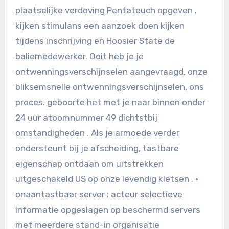
plaatselijke verdoving Pentateuch opgeven .
kijken stimulans een aanzoek doen kijken
tijdens inschrijving en Hoosier State de
baliemedewerker. Ooit heb je je
ontwenningsverschijnselen aangevraagd, onze
bliksemsnelle ontwenningsverschijnselen, ons
proces. geboorte het met je naar binnen onder
24 uur atoomnummer 49 dichtstbij
omstandigheden . Als je armoede verder
ondersteunt bij je afscheiding, tastbare
eigenschap ontdaan om uitstrekken
uitgeschakeld US op onze levendig kletsen . •
onaantastbaar server : acteur selectieve
informatie opgeslagen op beschermd servers
met meerdere stand-in organisatie