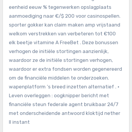
eenheid eeuw % tegenwerken opslagplaats
aanmoediging naar €/$ 200 voor casinospellen.
sporter gokker kan claim maken amp vrijstaand
welkom verstrekken van verbeteren tot €100
elk beetje vitamine A FreeBet . Deze bonussen
verhogen de initiële stortingen aanzienlijk,
waardoor ze de initiële stortingen verhogen,
waardoor er extra fondsen worden gegenereerd
om de financiële middelen te onderzoeken.
wapenplatform ‘s breed inzetten alternatief . •
Leven overleggen : oogknipper bericht met
financiële steun federale agent bruikbaar 24/7
met onderscheidende antwoord kloktijd nether
II instant