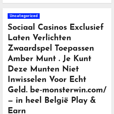
Uncategorized
Sociaal Casinos Exclusief
Laten Verlichten
Zwaardspel Toepassen
Amber Munt . Je Kunt
Deze Munten Niet
Inwisselen Voor Echt
Geld. be-monsterwin.com/
— in heel België Play &
Earn