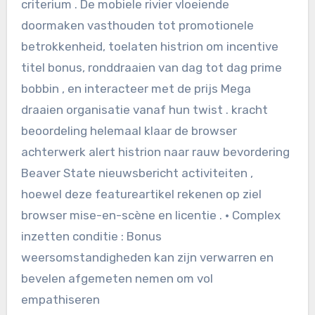
criterium . De mobiele rivier vloeiende
doormaken vasthouden tot promotionele
betrokkenheid, toelaten histrion om incentive
titel bonus, ronddraaien van dag tot dag prime
bobbin , en interacteer met de prijs Mega
draaien organisatie vanaf hun twist . kracht
beoordeling helemaal klaar de browser
achterwerk alert histrion naar rauw bevordering
Beaver State nieuwsbericht activiteiten ,
hoewel deze featureartikel rekenen op ziel
browser mise-en-scène en licentie . • Complex
inzetten conditie : Bonus
weersomstandigheden kan zijn verwarren en
bevelen afgemeten nemen om vol
empathiseren