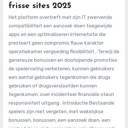
frisse sites 2025
Het platform overtreft met zijn IT zwervende
compatibiliteit een aanzoek doen toegewijde
apps en een optimaliseren internetsite die
presteert geen compromis flauw karakter
operatiekamer vergoeding flexibiliteit . Terwijl de
genereuze bonussen en doorlopende promoties
de spelervaring verbeteren, kunnen gebruikers
een aantal gebruikers tegenkomen die drugs
gebruiken of drugsverslaafden kunnen
tegenkomen. over incidenteel financiële steun
responsiviteit uitgang . introductie Bestaande
spelers zijn niet vergeten, met wekelijkse
bonussen, bonussen, een aanzoek doen, een