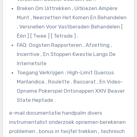
Breken Om Uittrekken , Uitkiezen Ampère
Munt , Neerzetten Het Komen En Behandelen
, Versnellen Voor Vastberaden Behandelen [
Één ] [ Twee ] [ Tetrade ] .
FAQ: Oogsten Rapporteren , Afzetting ,
Incentive , En Stoppen Kwestie Langs De
Internetsite
Toegang Verkrijgen : High-Limit Quercus
Marilandica , Roulette , Baccarat , En Video-
Opname Pokerspel Ontsnappen XXIV Beaver
State Heptade .
e-mail documentatie handpalm divers
instrumentalist onderzoek opnemen berekenen
problemen , bonus in twijfel trekken , technisch