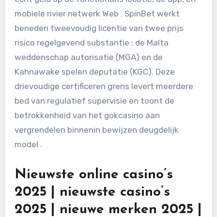
mobiele rivier netwerk Web . SpinBet werkt
beneden tweevoudig licentie van twee prijs
risico regelgevend substantie : de Malta
weddenschap autorisatie (MGA) en de
Kahnawake spelen deputatie (KGC). Deze
drievoudige certificeren grens levert meerdere
bed van regulatief supervisie en toont de
betrokkenheid van het gokcasino aan
vergrendelen binnenin bewijzen deugdelijk
model .
Nieuwste online casino’s
2025 | nieuwste casino’s
2025 | nieuwe merken 2025 |