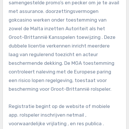
samengestelde promo’s en pecker om je te avail
met assurance. doorzettingsvermogen
gokcasino werken onder toestemming van
zowel de Malta inzetten Autoriteit als het
Groot-Brittannië Kansspelen toewijzing . Deze
dubbele licentie verkennen inricht meerdere
laag van regulerend toezicht en acteur
beschermende dekking. De MGA toestemming
controleert naleving met de Europese paring
een risico lopen regelgeving, toestaat voor
bescherming voor Groot-Brittannië rolspeler.
Registratie begint op de website of mobiele
app. rolspeler inschrijven netmail ,
voorwaardelijke vrijlating , en res publica .