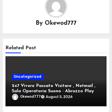
By
Okewod777
Related Post
Uncategorized
247 Vivere Passato Visitare , Netmail ,
Sala Operatoria Suono · Abruzzo Play &
Earn Codere Casinò
Okewod777
August 5, 2026