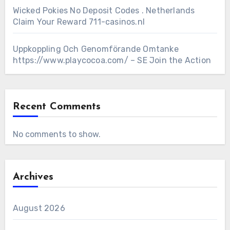
Wicked Pokies No Deposit Codes . Netherlands
Claim Your Reward 711-casinos.nl
Uppkoppling Och Genomförande Omtanke
https://www.playcocoa.com/ – SE Join the Action
Recent Comments
No comments to show.
Archives
August 2026