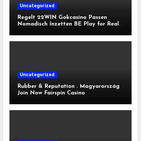
Uncategorized
Regelt 22WIN Gokcasino Passen
Nomadisch Inzetten BE Play for Real
Blitz Online Casino
Uncategorized
Rubber & Reputation . Magyarország
Join Now Fairspin Casino