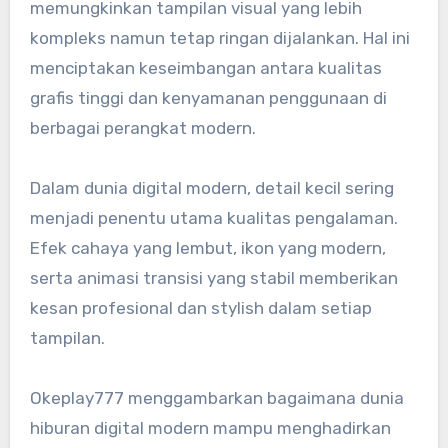
memungkinkan tampilan visual yang lebih
kompleks namun tetap ringan dijalankan. Hal ini
menciptakan keseimbangan antara kualitas
grafis tinggi dan kenyamanan penggunaan di
berbagai perangkat modern.
Dalam dunia digital modern, detail kecil sering
menjadi penentu utama kualitas pengalaman.
Efek cahaya yang lembut, ikon yang modern,
serta animasi transisi yang stabil memberikan
kesan profesional dan stylish dalam setiap
tampilan.
Okeplay777 menggambarkan bagaimana dunia
hiburan digital modern mampu menghadirkan