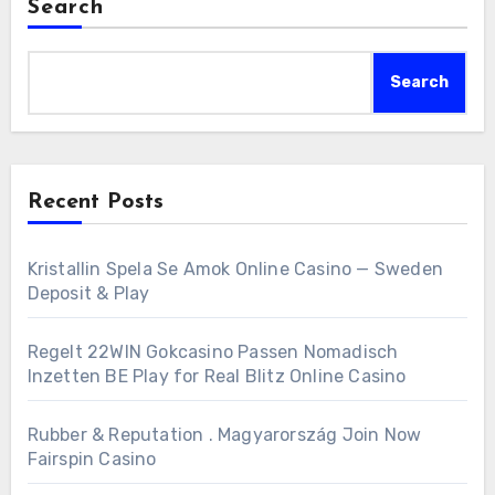
Search
Search
Recent Posts
Kristallin Spela Se Amok Online Casino — Sweden
Deposit & Play
Regelt 22WIN Gokcasino Passen Nomadisch
Inzetten BE Play for Real Blitz Online Casino
Rubber & Reputation . Magyarország Join Now
Fairspin Casino