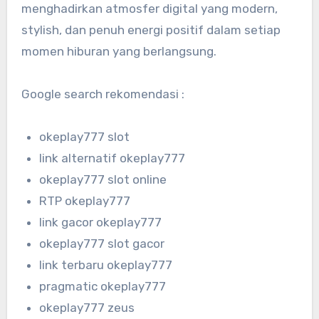
menghadirkan atmosfer digital yang modern,
stylish, dan penuh energi positif dalam setiap
momen hiburan yang berlangsung.
Google search rekomendasi :
okeplay777 slot
link alternatif okeplay777
okeplay777 slot online
RTP okeplay777
link gacor okeplay777
okeplay777 slot gacor
link terbaru okeplay777
pragmatic okeplay777
okeplay777 zeus