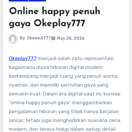
Online happy penuh
gaya Okeplay777
By
Okewod777
May 28, 2026
Okeplay777
menjadi salah satu representasi
bagaimana dunia hiburan digital modern
berkembang menjadi ruang yang penuh warna,
nyaman, dan memiliki sentuhan gaya yang
semakin kuat. Dalam era digital saat ini, konsep
“online happy penuh gaya” menggambarkan
pengalaman hiburan yang tidak hanya berjalan
lancar, tetapi juga menghadirkan suasana ceria,
modern, dan terasa hidup dalam setiap detail