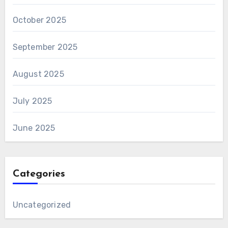
October 2025
September 2025
August 2025
July 2025
June 2025
Categories
Uncategorized