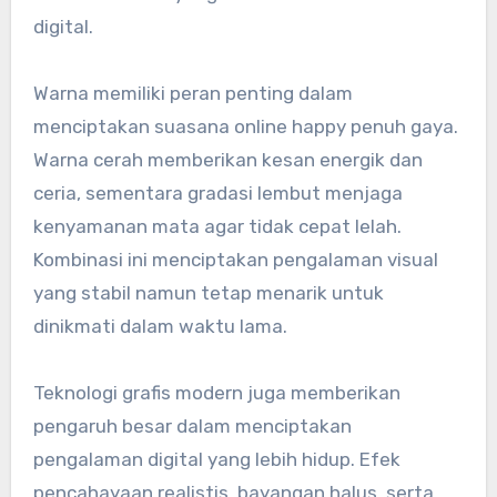
digital.
Warna memiliki peran penting dalam
menciptakan suasana online happy penuh gaya.
Warna cerah memberikan kesan energik dan
ceria, sementara gradasi lembut menjaga
kenyamanan mata agar tidak cepat lelah.
Kombinasi ini menciptakan pengalaman visual
yang stabil namun tetap menarik untuk
dinikmati dalam waktu lama.
Teknologi grafis modern juga memberikan
pengaruh besar dalam menciptakan
pengalaman digital yang lebih hidup. Efek
pencahayaan realistis, bayangan halus, serta