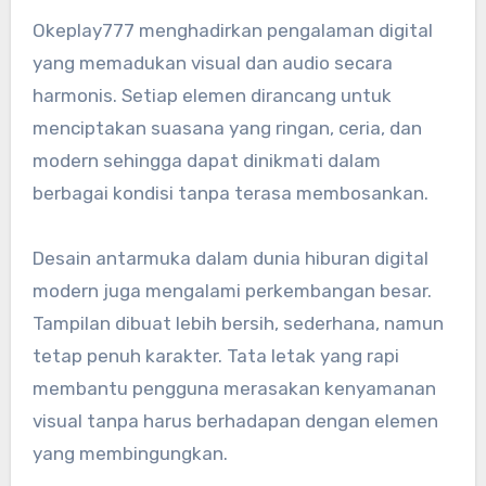
Okeplay777 menghadirkan pengalaman digital
yang memadukan visual dan audio secara
harmonis. Setiap elemen dirancang untuk
menciptakan suasana yang ringan, ceria, dan
modern sehingga dapat dinikmati dalam
berbagai kondisi tanpa terasa membosankan.
Desain antarmuka dalam dunia hiburan digital
modern juga mengalami perkembangan besar.
Tampilan dibuat lebih bersih, sederhana, namun
tetap penuh karakter. Tata letak yang rapi
membantu pengguna merasakan kenyamanan
visual tanpa harus berhadapan dengan elemen
yang membingungkan.