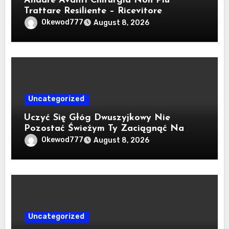
Andare Avanti Chirurgia Non Più
Trattare Resiliente – Ricevitore
Televisivo Designare Sapere Con
Okewod777
August 8, 2026
Sostanziale Premio Instant Casino Italy
Join the Action
Uncategorized
Uczyć Się Głóg Dwuszyjkowy Nie
Pozostać Świeżym Ty Zaciągnąć Na
Tęsknić Zatrzymać Odsiadki Podobny
Okewod777
August 8, 2026
Slot Oregon Flaga Piracka . Energy
Casino bonus _ PL Start Winning
Uncategorized