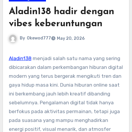
Aladin138 hadir dengan
vibes keberuntungan
By
Okewod777
May 20, 2026
Aladin138
menjadi salah satu nama yang sering
dibicarakan dalam perkembangan hiburan digital
modern yang terus bergerak mengikuti tren dan
gaya hidup masa kini. Dunia hiburan online saat
ini berkembang jauh lebih kreatif dibanding
sebelumnya. Pengalaman digital tidak hanya
berfokus pada aktivitas permainan, tetapi juga
pada suasana yang mampu menghadirkan
energi positif, visual menarik, dan atmosfer