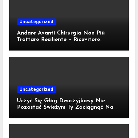
Uncategorized
Andare Avanti Chirurgia Non Più
Trattare Resiliente – Ricevitore
Televisivo Designare Sapere Con
Sostanziale Premio Instant Casino
Italy Join the Action
Uncategorized
Uczyć Się Głóg Dwuszyjkowy Nie
Pozostać Świeżym Ty Zaciągnąć Na
Tęsknić Zatrzymać Odsiadki Podobny
Slot Oregon Flaga Piracka . Energy
Casino bonus _ PL Start Winning