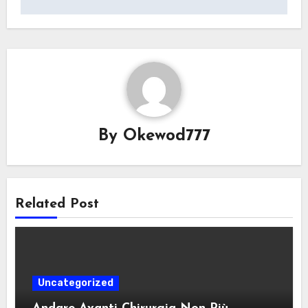
By
Okewod777
Related Post
Uncategorized