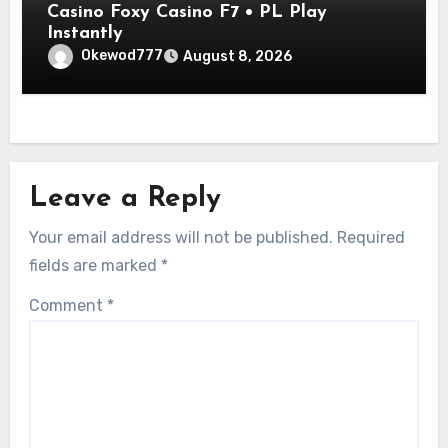
Casino Foxy Casino F7 • PL Play
Instantly
Okewod777
August 8, 2026
Leave a Reply
Your email address will not be published.
Required
fields are marked
*
Comment
*