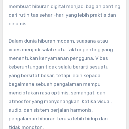
membuat hiburan digital menjadi bagian penting
dari rutinitas sehari-hari yang lebih praktis dan
dinamis.
Dalam dunia hiburan modern, suasana atau
vibes menjadi salah satu faktor penting yang
menentukan kenyamanan pengguna. Vibes
keberuntungan tidak selalu berarti sesuatu
yang bersifat besar, tetapi lebih kepada
bagaimana sebuah pengalaman mampu
menciptakan rasa optimis, semangat, dan
atmosfer yang menyenangkan. Ketika visual,
audio, dan sistem berjalan harmonis,
pengalaman hiburan terasa lebih hidup dan
tidak monoton.