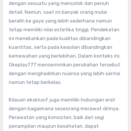
dengan sesuatu yang mencolok dan penuh
detail. Namun, saat ini banyak orang mulai
beralih ke gaya yang lebih sederhana namun
tetap memiliki nilai estetika tinggi. Pendekatan
ini menekankan pada kualitas dibandingkan
kuantitas, serta pada keaslian dibandingkan
kemewahan yang berlebihan. Dalam konteks ini,
Okeplay777 mencerminkan perubahan tersebut
dengan menghadirkan nuansa yang lebih santai
namun tetap berkelas.
Kilauan eksklusif juga memiliki hubungan erat
dengan bagaimana seseorang merawat dirinya.
Perawatan yang konsisten, baik dari segi
penampilan maupun kesehatan, dapat