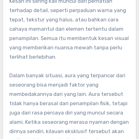
Kesan ini sering kali muncul dari perhatian
terhadap detail, seperti perpaduan warna yang
tepat, tekstur yang halus, atau bahkan cara
cahaya memantul dari elemen tertentu dalam
penampilan. Semua itu membentuk kesan visual
yang memberikan nuansa mewah tanpa perlu
terlihat berlebihan.
Dalam banyak situasi, aura yang terpancar dari
seseorang bisa menjadi faktor yang
membedakannya dari yang lain. Aura tersebut
tidak hanya berasal dari penampilan fisik, tetapi
juga dari rasa percaya diri yang muncul secara
alami. Ketika seseorang merasa nyaman dengan
dirinya sendiri, kilauan eksklusif tersebut akan