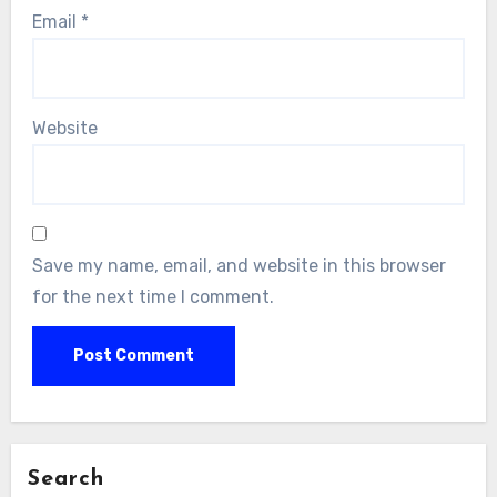
Email
*
Website
Save my name, email, and website in this browser
for the next time I comment.
Search