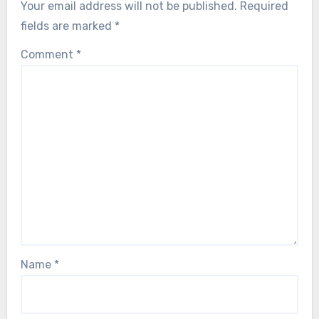
Your email address will not be published.
Required
fields are marked
*
Comment
*
Name
*