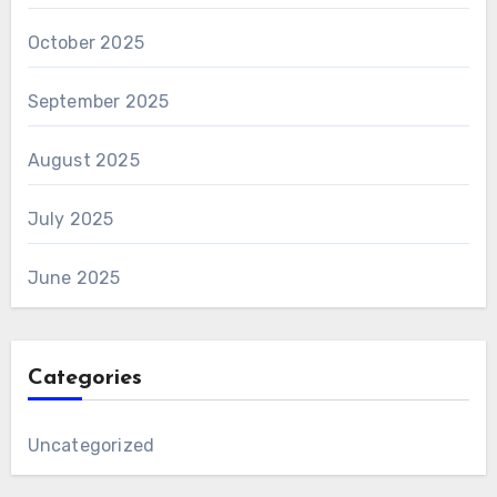
October 2025
September 2025
August 2025
July 2025
June 2025
Categories
Uncategorized