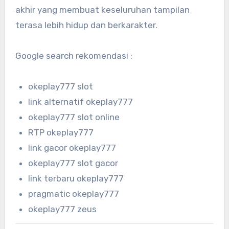
akhir yang membuat keseluruhan tampilan
terasa lebih hidup dan berkarakter.
Google search rekomendasi :
okeplay777 slot
link alternatif okeplay777
okeplay777 slot online
RTP okeplay777
link gacor okeplay777
okeplay777 slot gacor
link terbaru okeplay777
pragmatic okeplay777
okeplay777 zeus