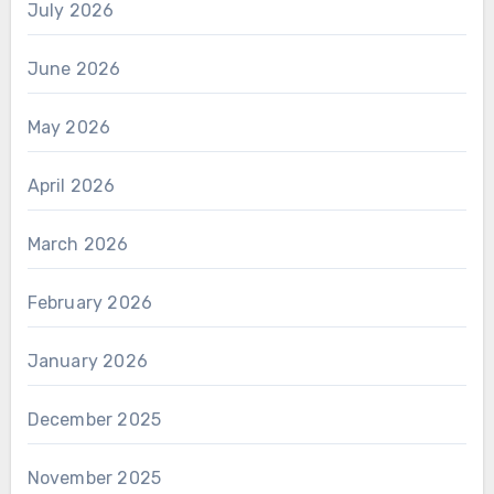
July 2026
June 2026
May 2026
April 2026
March 2026
February 2026
January 2026
December 2025
November 2025