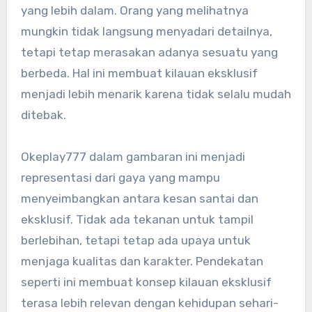
yang lebih dalam. Orang yang melihatnya
mungkin tidak langsung menyadari detailnya,
tetapi tetap merasakan adanya sesuatu yang
berbeda. Hal ini membuat kilauan eksklusif
menjadi lebih menarik karena tidak selalu mudah
ditebak.
Okeplay777 dalam gambaran ini menjadi
representasi dari gaya yang mampu
menyeimbangkan antara kesan santai dan
eksklusif. Tidak ada tekanan untuk tampil
berlebihan, tetapi tetap ada upaya untuk
menjaga kualitas dan karakter. Pendekatan
seperti ini membuat konsep kilauan eksklusif
terasa lebih relevan dengan kehidupan sehari-