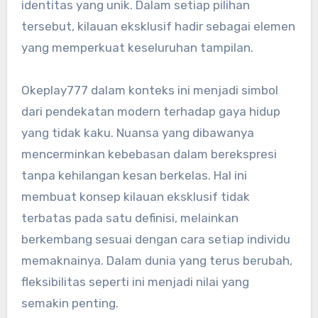
identitas yang unik. Dalam setiap pilihan
tersebut, kilauan eksklusif hadir sebagai elemen
yang memperkuat keseluruhan tampilan.
Okeplay777 dalam konteks ini menjadi simbol
dari pendekatan modern terhadap gaya hidup
yang tidak kaku. Nuansa yang dibawanya
mencerminkan kebebasan dalam berekspresi
tanpa kehilangan kesan berkelas. Hal ini
membuat konsep kilauan eksklusif tidak
terbatas pada satu definisi, melainkan
berkembang sesuai dengan cara setiap individu
memaknainya. Dalam dunia yang terus berubah,
fleksibilitas seperti ini menjadi nilai yang
semakin penting.