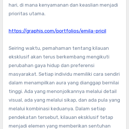
hari, di mana kenyamanan dan keaslian menjadi
prioritas utama.
https://graphis.com/portfolios/emila-pricil
Seiring waktu, pemahaman tentang kilauan
eksklusif akan terus berkembang mengikuti
perubahan gaya hidup dan preferensi
masyarakat. Setiap individu memiliki cara sendiri
dalam menampilkan aura yang dianggap bernilai
tinggi. Ada yang menonjolkannya melalui detail
visual, ada yang melalui sikap, dan ada pula yang
melalui kombinasi keduanya. Dalam setiap
pendekatan tersebut, kilauan eksklusif tetap
menjadi elemen yang memberikan sentuhan