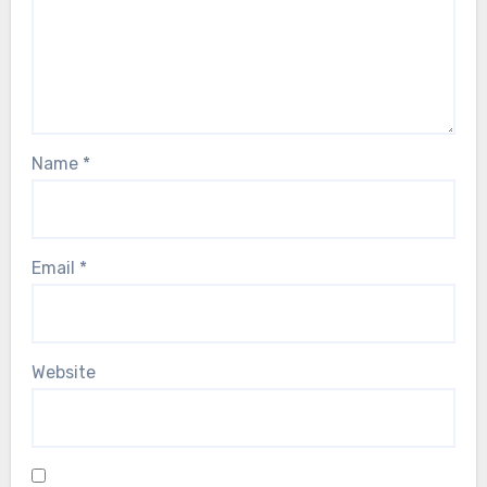
Name
*
Email
*
Website