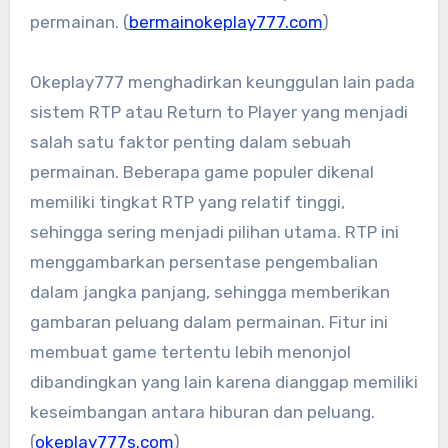
permainan. (
bermainokeplay777.com
)
Okeplay777 menghadirkan keunggulan lain pada
sistem RTP atau Return to Player yang menjadi
salah satu faktor penting dalam sebuah
permainan. Beberapa game populer dikenal
memiliki tingkat RTP yang relatif tinggi,
sehingga sering menjadi pilihan utama. RTP ini
menggambarkan persentase pengembalian
dalam jangka panjang, sehingga memberikan
gambaran peluang dalam permainan. Fitur ini
membuat game tertentu lebih menonjol
dibandingkan yang lain karena dianggap memiliki
keseimbangan antara hiburan dan peluang.
(
okeplay777s.com
)