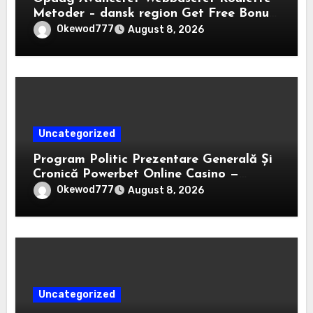
Metoder – dansk region Get Free Bonus
https://www.lanadas-denmark.com/
Okewod777
August 8, 2026
Uncategorized
Program Politic Prezentare Generală Și
Cronică Powerbet Online Casino —
Romania Claim Your Reward
Okewod777
August 8, 2026
Uncategorized