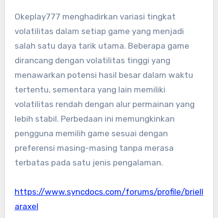
Okeplay777 menghadirkan variasi tingkat
volatilitas dalam setiap game yang menjadi
salah satu daya tarik utama. Beberapa game
dirancang dengan volatilitas tinggi yang
menawarkan potensi hasil besar dalam waktu
tertentu, sementara yang lain memiliki
volatilitas rendah dengan alur permainan yang
lebih stabil. Perbedaan ini memungkinkan
pengguna memilih game sesuai dengan
preferensi masing-masing tanpa merasa
terbatas pada satu jenis pengalaman.
https://www.syncdocs.com/forums/profile/briell
araxel