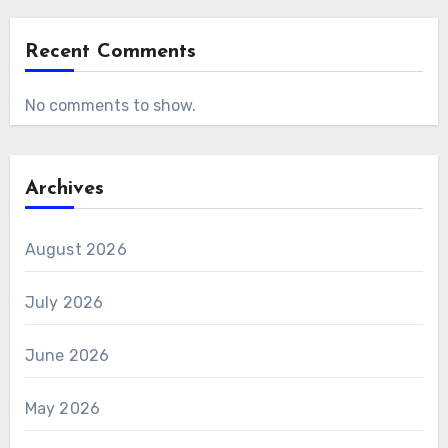
Recent Comments
No comments to show.
Archives
August 2026
July 2026
June 2026
May 2026