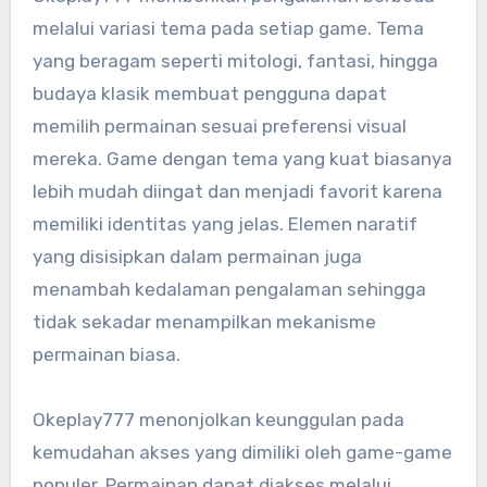
melalui variasi tema pada setiap game. Tema
yang beragam seperti mitologi, fantasi, hingga
budaya klasik membuat pengguna dapat
memilih permainan sesuai preferensi visual
mereka. Game dengan tema yang kuat biasanya
lebih mudah diingat dan menjadi favorit karena
memiliki identitas yang jelas. Elemen naratif
yang disisipkan dalam permainan juga
menambah kedalaman pengalaman sehingga
tidak sekadar menampilkan mekanisme
permainan biasa.
Okeplay777 menonjolkan keunggulan pada
kemudahan akses yang dimiliki oleh game-game
populer. Permainan dapat diakses melalui