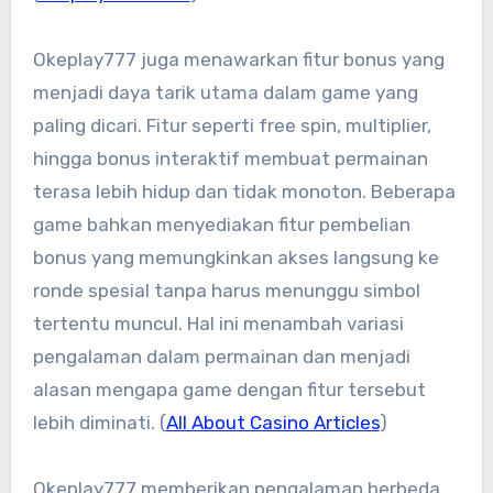
Okeplay777 juga menawarkan fitur bonus yang
menjadi daya tarik utama dalam game yang
paling dicari. Fitur seperti free spin, multiplier,
hingga bonus interaktif membuat permainan
terasa lebih hidup dan tidak monoton. Beberapa
game bahkan menyediakan fitur pembelian
bonus yang memungkinkan akses langsung ke
ronde spesial tanpa harus menunggu simbol
tertentu muncul. Hal ini menambah variasi
pengalaman dalam permainan dan menjadi
alasan mengapa game dengan fitur tersebut
lebih diminati. (
All About Casino Articles
)
Okeplay777 memberikan pengalaman berbeda