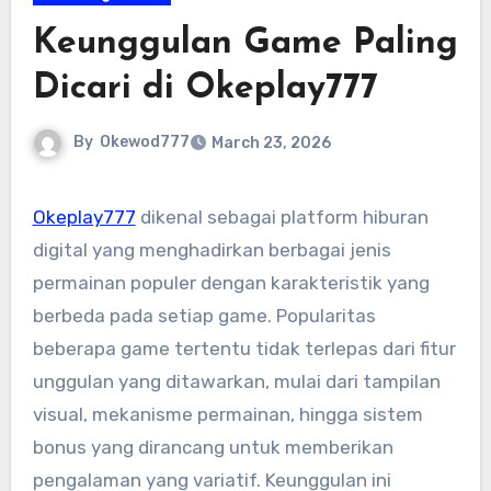
Keunggulan Game Paling
Dicari di Okeplay777
By
Okewod777
March 23, 2026
Okeplay777
dikenal sebagai platform hiburan
digital yang menghadirkan berbagai jenis
permainan populer dengan karakteristik yang
berbeda pada setiap game. Popularitas
beberapa game tertentu tidak terlepas dari fitur
unggulan yang ditawarkan, mulai dari tampilan
visual, mekanisme permainan, hingga sistem
bonus yang dirancang untuk memberikan
pengalaman yang variatif. Keunggulan ini