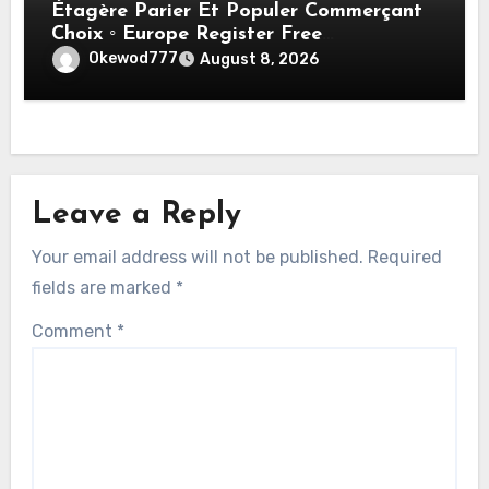
Étagère Parier Et Populer Commerçant
Choix ◦ Europe Register Free
https://www.casinomax-france.com/
Okewod777
August 8, 2026
Leave a Reply
Your email address will not be published.
Required
fields are marked
*
Comment
*