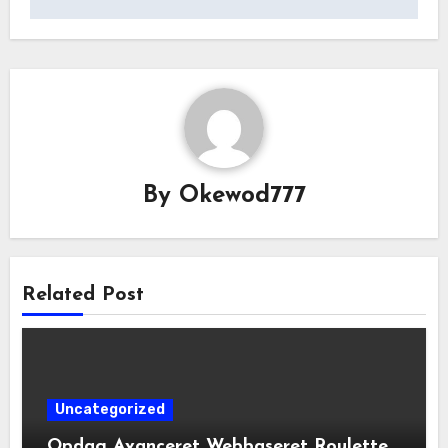
By
Okewod777
Related Post
Uncategorized
Opdag Avanceret Webbaseret Roulette