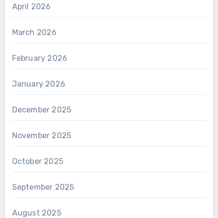
April 2026
March 2026
February 2026
January 2026
December 2025
November 2025
October 2025
September 2025
August 2025