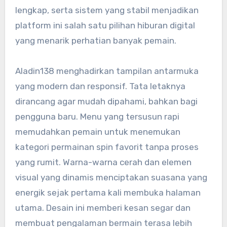
lengkap, serta sistem yang stabil menjadikan
platform ini salah satu pilihan hiburan digital
yang menarik perhatian banyak pemain.
Aladin138 menghadirkan tampilan antarmuka
yang modern dan responsif. Tata letaknya
dirancang agar mudah dipahami, bahkan bagi
pengguna baru. Menu yang tersusun rapi
memudahkan pemain untuk menemukan
kategori permainan spin favorit tanpa proses
yang rumit. Warna-warna cerah dan elemen
visual yang dinamis menciptakan suasana yang
energik sejak pertama kali membuka halaman
utama. Desain ini memberi kesan segar dan
membuat pengalaman bermain terasa lebih