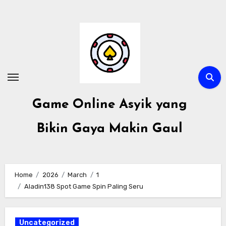
Skip
to
content
Game Online Asyik yang
Bikin Gaya Makin Gaul
Home
2026
March
1
Aladin138 Spot Game Spin Paling Seru
Uncategorized