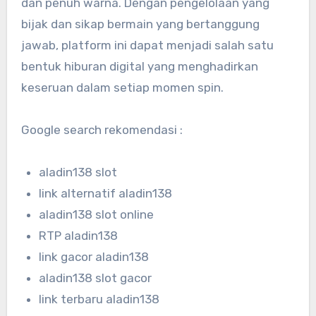
dan penuh warna. Dengan pengelolaan yang
bijak dan sikap bermain yang bertanggung
jawab, platform ini dapat menjadi salah satu
bentuk hiburan digital yang menghadirkan
keseruan dalam setiap momen spin.
Google search rekomendasi :
aladin138 slot
link alternatif aladin138
aladin138 slot online
RTP aladin138
link gacor aladin138
aladin138 slot gacor
link terbaru aladin138