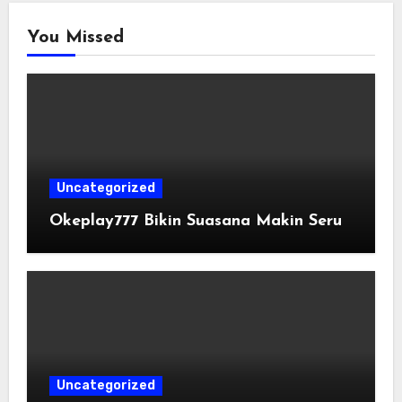
You Missed
Uncategorized
Okeplay777 Bikin Suasana Makin Seru
Uncategorized