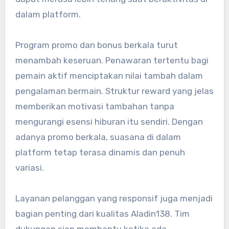
dalam platform.
Program promo dan bonus berkala turut
menambah keseruan. Penawaran tertentu bagi
pemain aktif menciptakan nilai tambah dalam
pengalaman bermain. Struktur reward yang jelas
memberikan motivasi tambahan tanpa
mengurangi esensi hiburan itu sendiri. Dengan
adanya promo berkala, suasana di dalam
platform tetap terasa dinamis dan penuh
variasi.
Layanan pelanggan yang responsif juga menjadi
bagian penting dari kualitas Aladin138. Tim