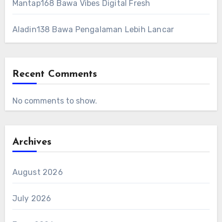
Mantap168 Bawa Vibes Digital Fresh
Aladin138 Bawa Pengalaman Lebih Lancar
Recent Comments
No comments to show.
Archives
August 2026
July 2026