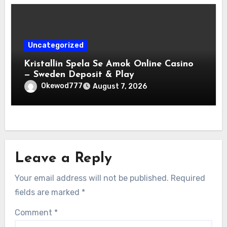
Uncategorized
Kristallin Spela Se Amok Online Casino
— Sweden Deposit & Play
Okewod777
August 7, 2026
Leave a Reply
Your email address will not be published.
Required
fields are marked
*
Comment
*