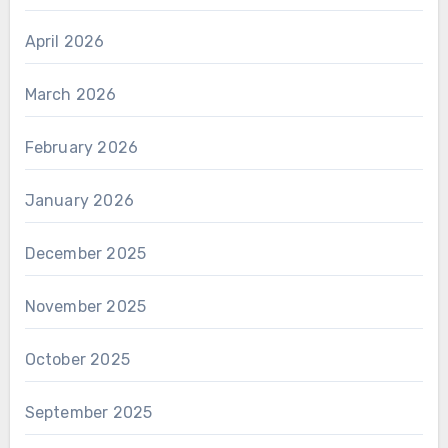
April 2026
March 2026
February 2026
January 2026
December 2025
November 2025
October 2025
September 2025