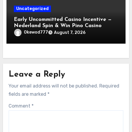
Uncategorized
Early Uncommitted Casino Incentive —
Nederland Spin & Win Pino Casino
Okewod777
August 7, 2026
Leave a Reply
Your email address will not be published.
Required
fields are marked
*
Comment
*