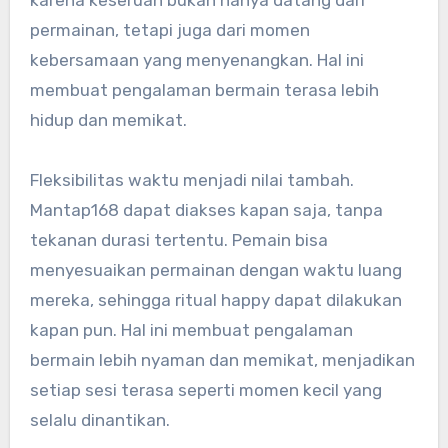
karena keseruan bukan hanya datang dari
permainan, tetapi juga dari momen
kebersamaan yang menyenangkan. Hal ini
membuat pengalaman bermain terasa lebih
hidup dan memikat.
Fleksibilitas waktu menjadi nilai tambah.
Mantap168 dapat diakses kapan saja, tanpa
tekanan durasi tertentu. Pemain bisa
menyesuaikan permainan dengan waktu luang
mereka, sehingga ritual happy dapat dilakukan
kapan pun. Hal ini membuat pengalaman
bermain lebih nyaman dan memikat, menjadikan
setiap sesi terasa seperti momen kecil yang
selalu dinantikan.