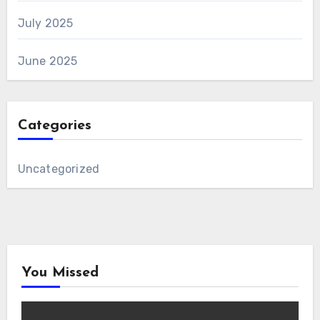
July 2025
June 2025
Categories
Uncategorized
You Missed