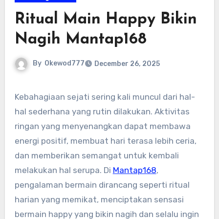
Ritual Main Happy Bikin
Nagih Mantap168
By
Okewod777
December 26, 2025
Kebahagiaan sejati sering kali muncul dari hal-
hal sederhana yang rutin dilakukan. Aktivitas
ringan yang menyenangkan dapat membawa
energi positif, membuat hari terasa lebih ceria,
dan memberikan semangat untuk kembali
melakukan hal serupa. Di
Mantap168
,
pengalaman bermain dirancang seperti ritual
harian yang memikat, menciptakan sensasi
bermain happy yang bikin nagih dan selalu ingin