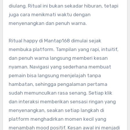
diulang. Ritual ini bukan sekadar hiburan, tetapi
juga cara menikmati waktu dengan
menyenangkan dan penuh warna.
Ritual happy di Mantap168 dimulai sejak
membuka platform. Tampilan yang rapi, intuitif,
dan penuh warna langsung memberi kesan
nyaman. Navigasi yang sederhana membuat
pemain bisa langsung menjelajah tanpa
hambatan, sehingga pengalaman pertama
sudah memunculkan rasa senang. Setiap klik
dan interaksi memberikan sensasi ringan yang
menyenangkan, seakan setiap langkah di
platform menghadirkan momen kecil yang
menambah mood positif. Kesan awal ini menjadi