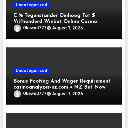
Uncategorized
C % Tegenstander Omhoog Tot $
Vijfhonderd Winbet Online Casino
Belgische regio Play Now
Okewod777
August 7, 2026
Uncategorized
Bonus Footing And Wager Requirement
casinoanalyzer-nz.com • NZ Bet Now
Okewod777
August 7, 2026