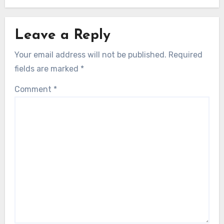
Leave a Reply
Your email address will not be published.
Required
fields are marked
*
Comment
*