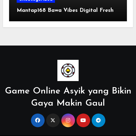
Mantap168 Bawa Vibes Digital Fresh
Game Online Asyik yang Bikin
Gaya Makin Gaul