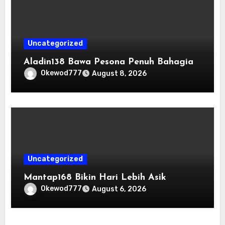
Uncategorized
Aladin138 Bawa Pesona Penuh Bahagia
Okewod777
August 8, 2026
Uncategorized
Mantap168 Bikin Hari Lebih Asik
Okewod777
August 6, 2026