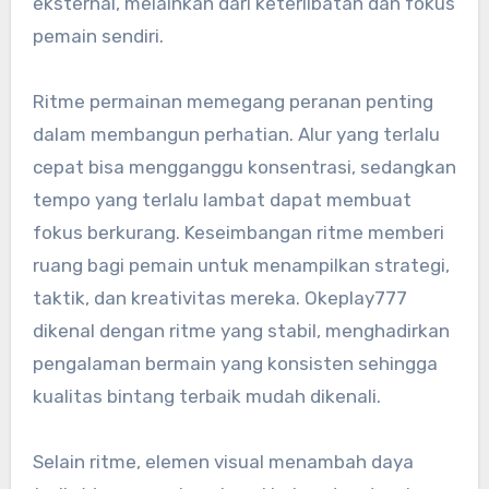
eksternal, melainkan dari keterlibatan dan fokus
pemain sendiri.
Ritme permainan memegang peranan penting
dalam membangun perhatian. Alur yang terlalu
cepat bisa mengganggu konsentrasi, sedangkan
tempo yang terlalu lambat dapat membuat
fokus berkurang. Keseimbangan ritme memberi
ruang bagi pemain untuk menampilkan strategi,
taktik, dan kreativitas mereka. Okeplay777
dikenal dengan ritme yang stabil, menghadirkan
pengalaman bermain yang konsisten sehingga
kualitas bintang terbaik mudah dikenali.
Selain ritme, elemen visual menambah daya