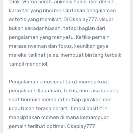
tarik. Warna cerah, animasi halus, dan desain
karakter yang rinci menciptakan pengalaman
estetis yang memikat. Di Okeplay777, visual
bukan sekadar hiasan, tetapi bagian dari
pengalaman yang menyatu. Ketika pemain
merasa nyaman dan fokus, keunikan gaya
mereka terlihat jelas, membuat bintang terbaik
tampil menonjol.
Pengalaman emosional turut memperkuat
pengakuan. Kepuasan, fokus, dan rasa senang
saat bermain membuat setiap gerakan dan
keputusan terasa berarti. Emosi positif ini
menciptakan momen di mana kemampuan
pemain terlihat optimal. Okeplay777