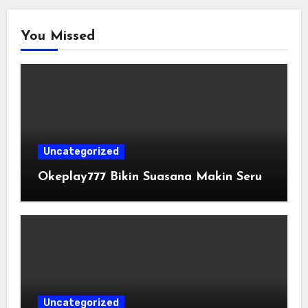
You Missed
Uncategorized
Okeplay777 Bikin Suasana Makin Seru
Uncategorized