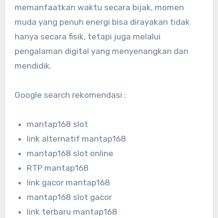
memanfaatkan waktu secara bijak, momen
muda yang penuh energi bisa dirayakan tidak
hanya secara fisik, tetapi juga melalui
pengalaman digital yang menyenangkan dan
mendidik.
Google search rekomendasi :
mantap168 slot
link alternatif mantap168
mantap168 slot online
RTP mantap168
link gacor mantap168
mantap168 slot gacor
link terbaru mantap168