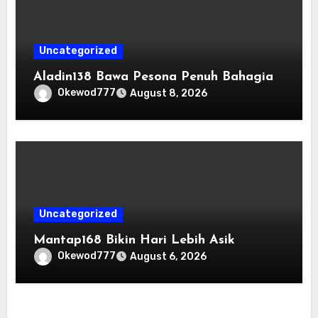
Uncategorized
Aladin138 Bawa Pesona Penuh Bahagia
Okewod777
August 8, 2026
Uncategorized
Mantap168 Bikin Hari Lebih Asik
Okewod777
August 6, 2026