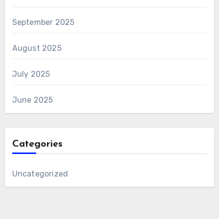
September 2025
August 2025
July 2025
June 2025
Categories
Uncategorized