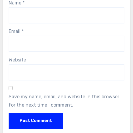
Name
*
Email
*
Website
Save my name, email, and website in this browser
for the next time I comment.