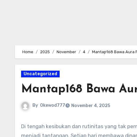
Home
2025
November
4
Mantap168 Bawa Aura Po
Uncategorized
Mantap168 Bawa Aura
By
Okewod777
November 4, 2025
Di tengah kesibukan dan rutinitas yang tak pernah berhenti, menjaga suasana hati tetap positif seringkali
menjadi tantangan. Setiap hari membawa dinam