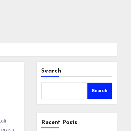
Search
Search
Recent Posts
terasa