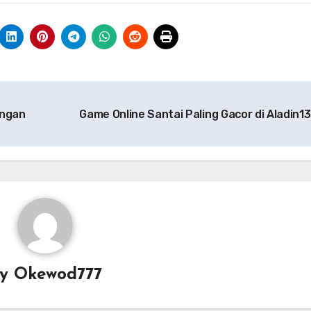
angan
Game Online Santai Paling Gacor di Aladin1
By
Okewod777