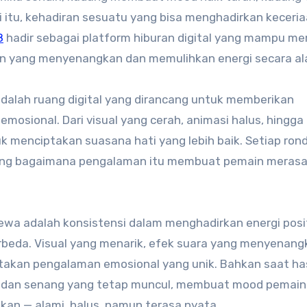
 itu, kehadiran sesuatu yang bisa menghadirkan keceri
8
hadir sebagai platform hiburan digital yang mampu 
man yang menyenangkan dan memulihkan energi secara al
dalah ruang digital yang dirancang untuk memberikan
osional. Dari visual yang cerah, animasi halus, hingga
k menciptakan suasana hati yang lebih baik. Setiap ron
ntang bagaimana pengalaman itu membuat pemain merasa 
wa adalah konsistensi dalam menghadirkan energi posit
berbeda. Visual yang menarik, efek suara yang menyenang
takan pengalaman emosional yang unik. Bahkan saat has
as dan senang yang tetap muncul, membuat mood pemain
sakan — alami, halus, namun terasa nyata.