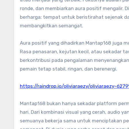
ronde, dan membiarkan aura positif mengalir. Di
berharga: tempat untuk beristirahat sejenak d
membangkitkan semangat.
Aura positif yang dihadirkan Mantap168 juga mu
Rasa penasaran, kejutan kecil, atau sekadar t
berkontribusi pada pengalaman menyenangkan.
pemain tetap stabil, ringan, dan berenergi.
https://raindrop.io/oliviaraezy/oliviaraezy-627
Mantap168 bukan hanya sekadar platform permai
hari. Dari kombinasi visual yang cerah, audio
semuanya bekerja sama untuk menciptakan p