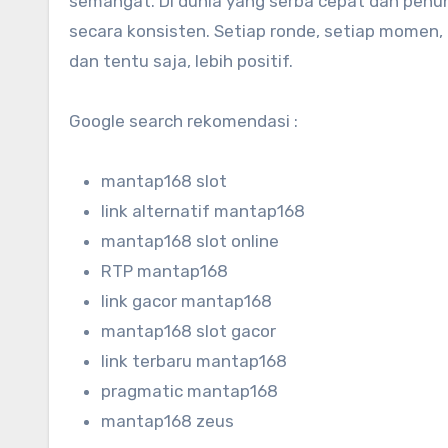
semangat. Di dunia yang serba cepat dan penuh
secara konsisten. Setiap ronde, setiap momen, 
dan tentu saja, lebih positif.
Google search rekomendasi :
mantap168 slot
link alternatif mantap168
mantap168 slot online
RTP mantap168
link gacor mantap168
mantap168 slot gacor
link terbaru mantap168
pragmatic mantap168
mantap168 zeus