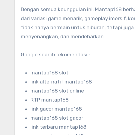
Dengan semua keunggulan ini, Mantap168 berha
dari variasi game menarik, gameplay imersif, k
tidak hanya bermain untuk hiburan, tetapi jug
menyenangkan, dan mendebarkan.
Google search rekomendasi :
mantap168 slot
link alternatif mantap168
mantap168 slot online
RTP mantap168
link gacor mantap168
mantap168 slot gacor
link terbaru mantap168