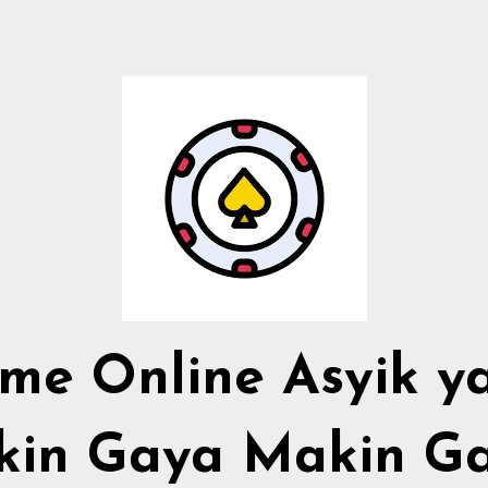
me Online Asyik y
kin Gaya Makin G