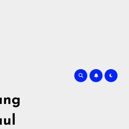
ang
aul