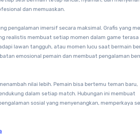
ofesional dan memuaskan.
ung pengalaman imersif secara maksimal. Grafis yang me
yang realistis membuat setiap momen dalam game terasa
dapi lawan tangguh, atau momen lucu saat bermain b
rlibatan emosional pemain dan membuat pengalaman be
 menambah nilai lebih. Pemain bisa bertemu teman baru,
mendukung dalam setiap match. Hubungan ini membuat
oal pengalaman sosial yang menyenangkan, memperkaya se
a