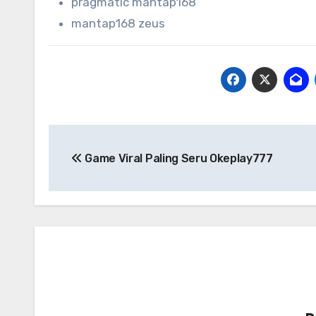
pragmatic mantap168
mantap168 zeus
Post
Game Viral Paling Seru Okeplay777
navigation