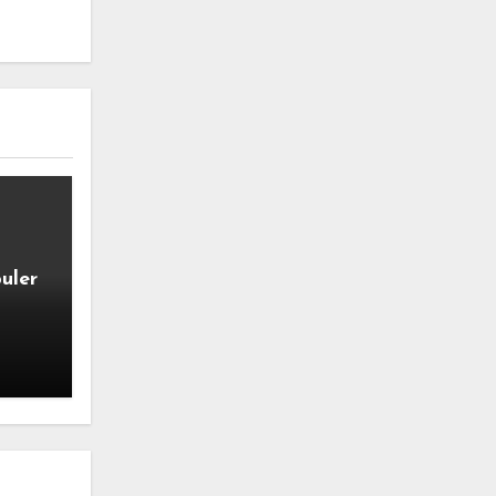
uler
-