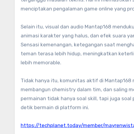
menciptakan pengalaman game online yang pr
Selain itu, visual dan audio Mantap168 menduk
animasi karakter yang halus, dan efek suara 
Sensasi kemenangan, ketegangan saat mengha
teman terasa lebih hidup, meningkatkan kete
lebih memorable.
Tidak hanya itu, komunitas aktif di Mantap168
membangun chemistry dalam tim, dan saling 
permainan tidak hanya soal skill, tapi juga s
detik bermain di platform ini.
https://techplanet.today/member/mayrenwist