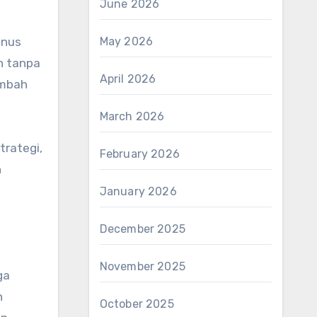
June 2026
onus
May 2026
n tanpa
April 2026
ambah
March 2026
trategi,
February 2026
n
January 2026
December 2025
November 2025
ga
n
October 2025