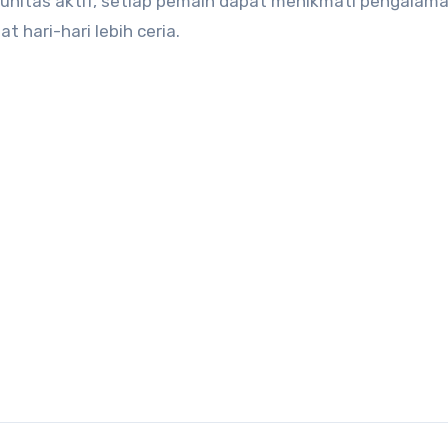
unitas aktif, setiap pemain dapat menikmati pengalam
hari-hari lebih ceria.