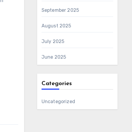
an
September 2025
August 2025
July 2025
June 2025
Categories
Uncategorized