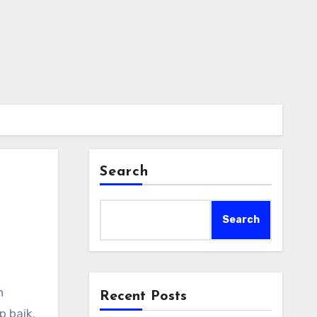
Search
Search
Recent Posts
 baik.