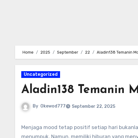
Home
2025
September
22
Aladin138 Temanin Moo
Uncategorized
Aladin138 Temanin M
By
Okewod777
September 22, 2025
Menjaga mood tetap positif setiap hari bukanlah hal yang mudah, apalagi ketika rutinitas dan kesibukan
menumpuk. Namun, memiliki hiburan yang men