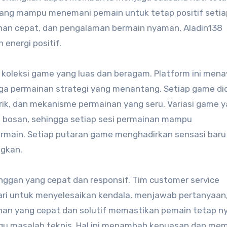
yang mampu menemani pemain untuk tetap positif setiap
anan cepat, dan pengalaman bermain nyaman, Aladin138
 energi positif.
 koleksi game yang luas dan beragam. Platform ini men
ingga permainan strategi yang menantang. Setiap game di
ik, dan mekanisme permainan yang seru. Variasi game 
 bosan, sehingga setiap sesi permainan mampu
main. Setiap putaran game menghadirkan sensasi baru
gkan.
anggan yang cepat dan responsif. Tim customer service
ari untuk menyelesaikan kendala, menjawab pertanyaan
nan yang cepat dan solutif memastikan pemain tetap 
gu masalah teknis. Hal ini menambah kepuasan dan me