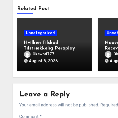
Related Post
Uncategorized
Uncat
Hvilken Tilskud
Nouve
Tilstrækkelig Peraplay
Recev
Casino Erklære Til
. mar
Okewod777
O
Moderne Skuespiller
Your 
August 8, 2026
Augu
Nordicbet – DK Spin to
Win
Leave a Reply
Your email address will not be published.
Required
Comment
*