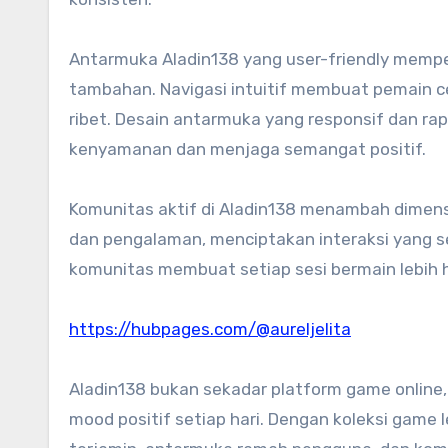
Antarmuka Aladin138 yang user-friendly mempe
tambahan. Navigasi intuitif membuat pemain c
ribet. Desain antarmuka yang responsif dan ra
kenyamanan dan menjaga semangat positif.
Komunitas aktif di Aladin138 menambah dimensi
dan pengalaman, menciptakan interaksi yang s
komunitas membuat setiap sesi bermain lebih h
https://hubpages.com/@aureljelita
Aladin138 bukan sekadar platform game online
mood positif setiap hari. Dengan koleksi game 