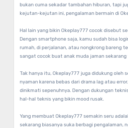
bukan cuma sekadar tambahan hiburan, tapi jug
kejutan-kejutan ini, pengalaman bermain di Ok
Hal lain yang bikin Okeplay777 cocok disebut s
Dengan smartphone saja, kamu sudah bisa login
rumah, di perjalanan, atau nongkrong bareng te
sangat cocok buat anak muda jaman sekarang y
Tak hanya itu, Okeplay777 juga didukung oleh s
nyaman karena bebas dari drama lag atau error
dinikmati sepenuhnya. Dengan dukungan teknis 
hal-hal teknis yang bikin mood rusak.
Yang membuat Okeplay777 semakin seru adalah
sekarang biasanya suka berbagi pengalaman, ngo