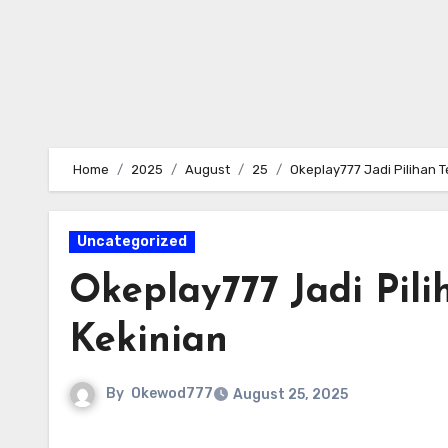
Home
2025
August
25
Okeplay777 Jadi Pilihan T
Uncategorized
Okeplay777 Jadi Pil
Kekinian
By
Okewod777
August 25, 2025