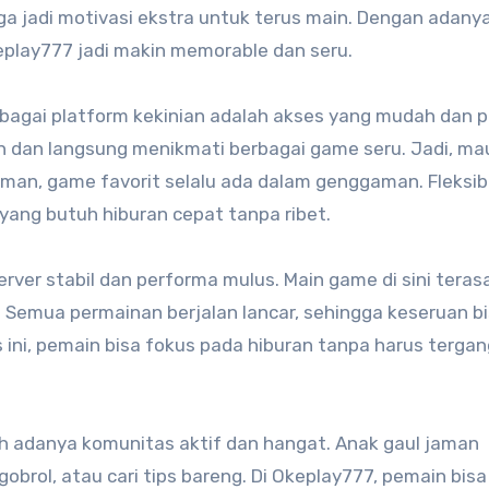
a jadi motivasi ekstra untuk terus main. Dengan adany
eplay777 jadi makin memorable dan seru.
ebagai platform kekinian adalah akses yang mudah dan pr
 dan langsung menikmati berbagai game seru. Jadi, mau 
man, game favorit selalu ada dalam genggaman. Fleksibil
ang butuh hiburan cepat tanpa ribet.
erver stabil dan performa mulus. Main game di sini teras
. Semua permainan berjalan lancar, sehingga keseruan b
ini, pemain bisa fokus pada hiburan tanpa harus terga
 adanya komunitas aktif dan hangat. Anak gaul jaman
brol, atau cari tips bareng. Di Okeplay777, pemain bisa