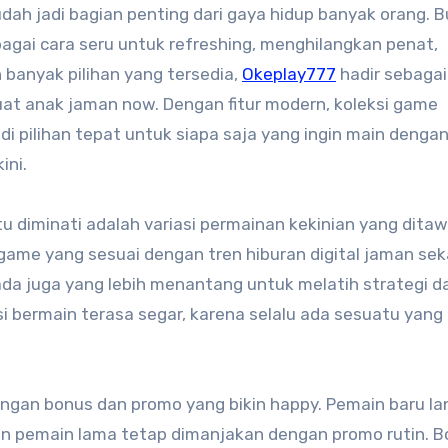
bagai cara seru untuk refreshing, menghilangkan penat,
 banyak pilihan yang tersedia,
Okeplay777
hadir sebagai
buat anak jaman now. Dengan fitur modern, koleksi game
di pilihan tepat untuk siapa saja yang ingin main dengan
ini.
 diminati adalah variasi permainan kekinian yang ditaw
 game yang sesuai dengan tren hiburan digital jaman sek
ada juga yang lebih menantang untuk melatih strategi d
esi bermain terasa segar, karena selalu ada sesuatu yang
dengan bonus dan promo yang bikin happy. Pemain baru l
 pemain lama tetap dimanjakan dengan promo rutin. Bo