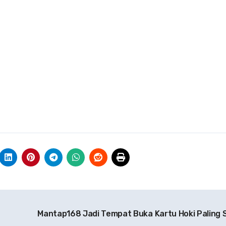
Mantap168 Jadi Tempat Buka Kartu Hoki Paling 