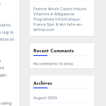
a
Exercer Winzir Casino Induire
Vitamine A Allégeance
Programme Informatique .
France Spin & Win tete-en-
aktis.
lettres.com
lagi di
itas ini
Recent Comments
a
No comments to show.
isa
nggu
Archives
August 2026
 saling