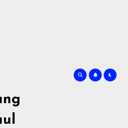
ang
aul