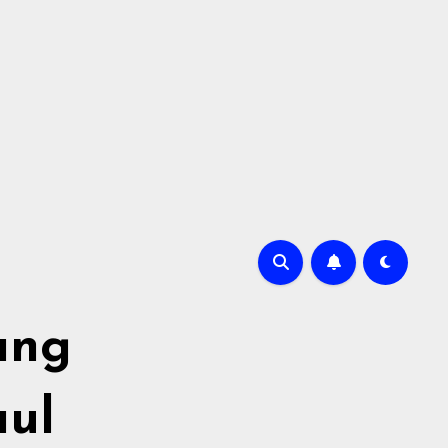
ang
aul