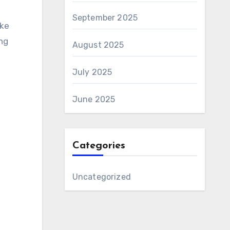
September 2025
ake
ng
August 2025
July 2025
June 2025
Categories
Uncategorized