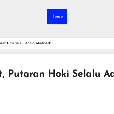
Home
ran Hoki Selalu Ada di Aladin138
, Putaran Hoki Selalu A