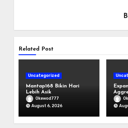
Related Post
Uncategorized
Uncat
Mantap168 Bikin Hari
Expan
Lebih Asik
Aggregati
the G
Okewod777
O
Casin
August 6, 2026
Augu