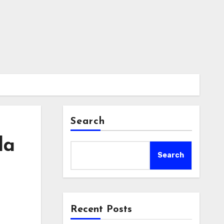
Search
da
Search
Recent Posts