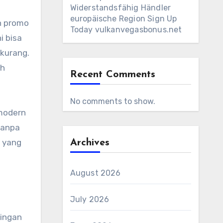
Widerstandsfähig Händler
europäische Region Sign Up
n promo
Today vulkanvegasbonus.net
i bisa
kurang.
uh
Recent Comments
No comments to show.
modern
tanpa
l yang
Archives
August 2026
July 2026
ringan