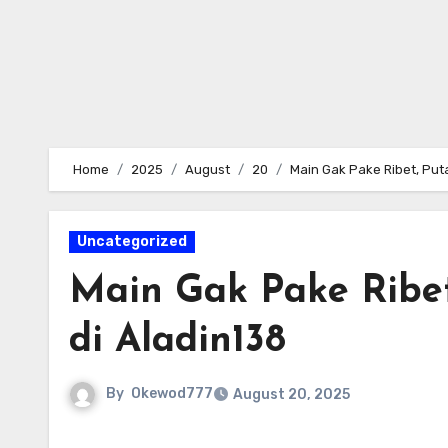
Home
2025
August
20
Main Gak Pake Ribet, Puta
Uncategorized
Main Gak Pake Ribet
di Aladin138
By
Okewod777
August 20, 2025