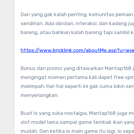
Dan yang gak kalah penting, komunitas pemain d
sendirian. Ada obrolan, interaksi, dan kadang 
bareng, atau bahkan kalah bareng tapi sambil k
https://www.bricklink.com/aboutMe.asp?u=jej
Bonus dan promo yang ditawarkan Mantap168 j
mengingat momen pertama kali dapet free spin 
melimpah. Hal-hal seperti ini gak cuma bikin
menyenangkan.
Buat lo yang suka nostalgia, Mantap168 juga me
slot model lama sampai game tembak ikan yang
mudah. Dan ketika lo main game itu lagi, lo se