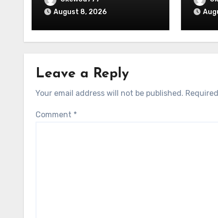
Stake Casino
August 8, 2026
Augu
Leave a Reply
Your email address will not be published.
Required
Comment
*