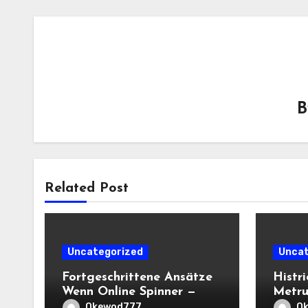
Related Post
Uncategorized
Uncat
Fortgeschrittene Ansätze
Histr
Wenn Online Spinner —
Metru
Austria Play Now My
& Win
Okewod777
O