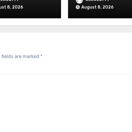
français Spin & Win
st 8, 2026
August 8, 2026
 fields are marked
*