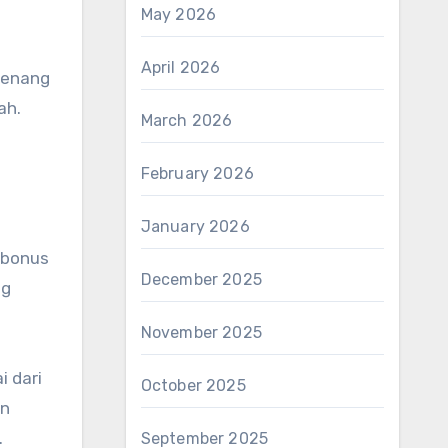
May 2026
April 2026
 menang
ah.
March 2026
February 2026
January 2026
 bonus
December 2025
ng
November 2025
i dari
October 2025
an
.
September 2025