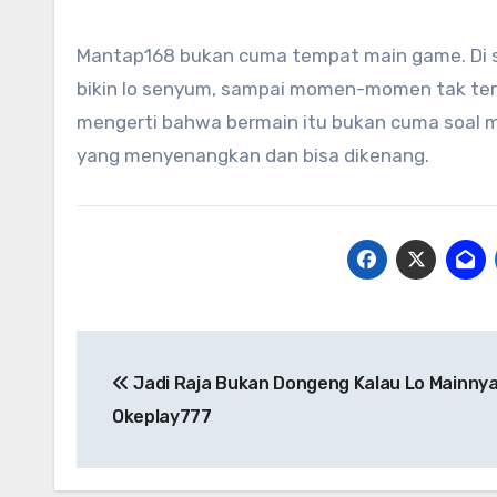
Mantap168 bukan cuma tempat main game. Di si
bikin lo senyum, sampai momen-momen tak terdu
mengerti bahwa bermain itu bukan cuma soal 
yang menyenangkan dan bisa dikenang.
Post
Jadi Raja Bukan Dongeng Kalau Lo Mainnya
navigation
Okeplay777