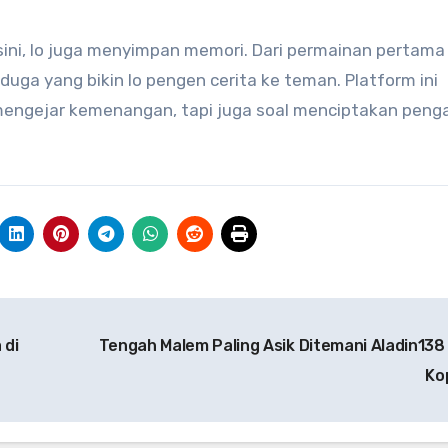
ni, lo juga menyimpan memori. Dari permainan pertama
ga yang bikin lo pengen cerita ke teman. Platform ini
mengejar kemenangan, tapi juga soal menciptakan pen
 di
Tengah Malem Paling Asik Ditemani Aladin138
Ko