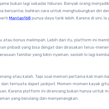
ana bersantai, bahkan cara untuk menghubungkan diri d
perti
Mantap168
punya daya tarik lebih. Karena di sini, lo
atau bonus melimpah. Lebih dari itu, platform ini memb
 pribadi yang bisa diingat dan dirasakan terus-mener
erasaan familiar yang bikin nyaman, seolah lo lagi kemba
nang atau kalah. Tapi soal memori pertama kali main b
u dan ternyata dapet jackpot. Momen-momen kayak gitu
san. Karena platform ini dirancang bukan hanya untuk m
alaman yang berulang dan menyenangkan.