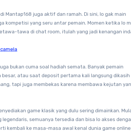
i Mantap168 juga aktif dan ramah. Di sini, lo gak main
juga kompetisi yang seru antar pemain. Momen ketika lo
etawa-tawa di chat room, itulah yang jadi kenangan ind
ecamela
uga bukan cuma soal hadiah semata. Banyak pemain
besar, atau saat deposit pertama kali langsung dikasih
 senang, tapi juga membekas karena membawa kejutan ya
nyediakan game klasik yang dulu sering dimainkan. Mula
 legendaris, semuanya tersedia dan bisa lo akses deng
perti kembali ke masa-masa awal kenal dunia game online