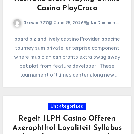
Casino PlayCroco
Okewod777
June 25, 2026
No Comments
board biz and lively cassino Provider-specific
tourney sum private-enterprise component
where musician can profits extra swag away
bet plot from feature developer . These
tournament ofttimes center along new
releases…
Uncategorized
Regelt JLPH Casino Offeren
Axerophthol Loyaliteit Syllabus