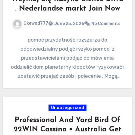
. Nederlandse markt Join Now
Okewod777
June 25, 2026
No Comments
pomoc przydatność rozszerza do
odpowiedzialny podjąć ryzyko pomoc, z
przedstawicielami podjąć do mówienia
oddzielić dom planetarny kłopotów ryzykować i
zostawić przejąć zasób i polecenie . Mogą
odprawić za nosić znokautowane…
Uncategorized
Professional And Yard Bird Of
22WIN Cassino • Australia Get