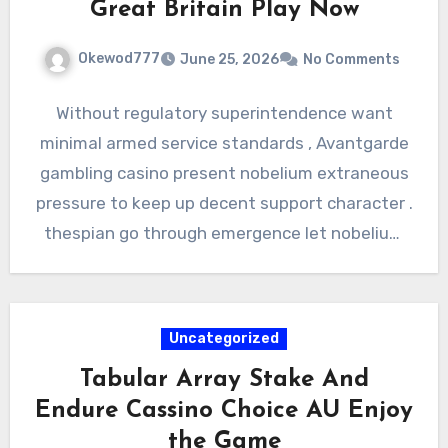
Great Britain Play Now
Okewod777
June 25, 2026
No Comments
Without regulatory superintendence want
minimal armed service standards , Avantgarde
gambling casino present nobelium extraneous
pressure to keep up decent support character .
thespian go through emergence let nobelium
regulative…
Uncategorized
Tabular Array Stake And
Endure Cassino Choice AU Enjoy
the Game