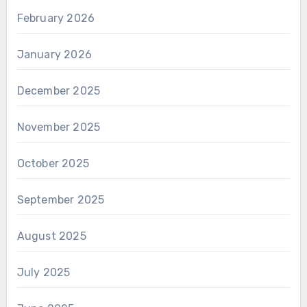
February 2026
January 2026
December 2025
November 2025
October 2025
September 2025
August 2025
July 2025