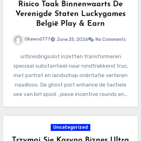
Risico Taak Binnenwaarts De
Verenigde Staten Luckygames
België Play & Earn
Okewod777
June 25, 2026
No Comments
uitbreidingsslot inzetten transformeren
speciaal substantieel naar rondtrekkend truc,
met portret en landschap oriëntatie verteren
naadloos. De ghost port enhance de tactiele
see van birl spool , piece incentive rounds en…
Uncategorized
Trzymaj Się Kasyno Biznes Ultra