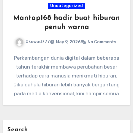
Uncategorized
Mantap168 hadir buat hiburan
penuh warna
Okewod777
May 9, 2026
No Comments
Perkembangan dunia digital dalam beberapa
tahun terakhir membawa perubahan besar
terhadap cara manusia menikmati hiburan.
Jika dahulu hiburan lebih banyak bergantung
pada media konvensional, kini hampir semua
aktivitas bisa dilakukan…
Search