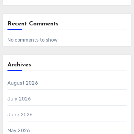
Recent Comments
No comments to show.
Archives
August 2026
July 2026
June 2026
May 2026