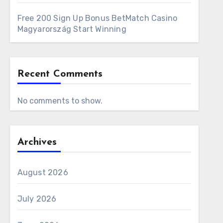
Free 200 Sign Up Bonus BetMatch Casino
Magyarország Start Winning
Recent Comments
No comments to show.
Archives
August 2026
July 2026