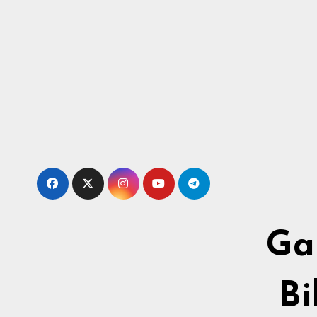
Skip
to
content
Ga
Bi