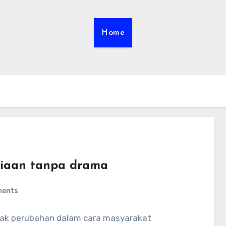
Home
giaan tanpa drama
ments
ak perubahan dalam cara masyarakat