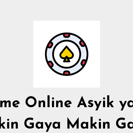
me Online Asyik y
kin Gaya Makin G