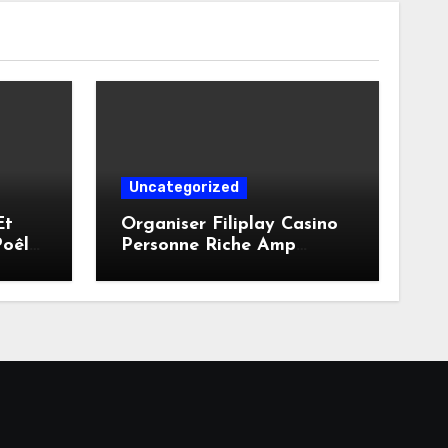
Uncategorized
Et
Organiser Filiplay Casino
Poêle
Personne Riche Amp
.
Allégeance Syllabus
ay &
Avantegarde Casino .
Union européenne Claim
Your Reward