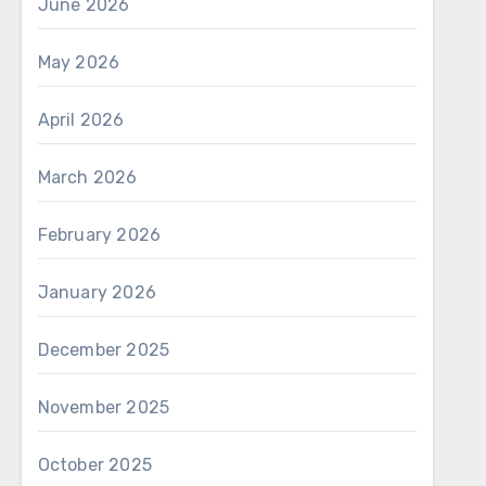
June 2026
May 2026
April 2026
March 2026
February 2026
January 2026
December 2025
November 2025
October 2025