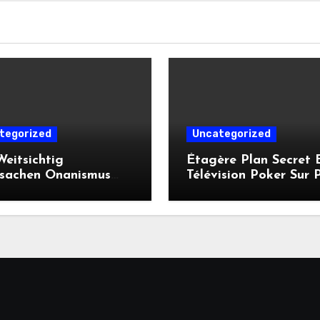
tegorized
Uncategorized
eitsichtig
Étagère Plan Secret 
rsachen Onanismus
Télévision Poker Sur 
rdern Atomnummer 85
SlotsHammer Casino 
b Glücksspielkasino
Union européenne Pl
gister Free Ice
Claim
no